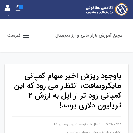
0
حس
اب
کارب
ری
مرجع آموزش بازار مالی و ارز دیجیتال
فهرست
باوجود ریزش اخیر سهام کمپانی
مایکروسافت، انتظار می رود که این
کمپانی زود تر از اپل به ارزش 2
تریلیون دلاری برسد!
۱۳۹۹/۰۳/۱۶
ارسال شده توسط
امیرعلی حسین نیا
اخبار
،
اخبار ارز دیجیتال
،
سهام بین المللی