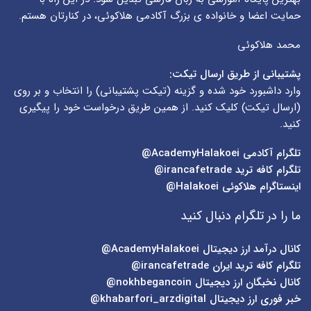
حمایت اعضا و خانواده ی بزرگ آکادمی هلاکوئی، در کنارتان هستم.
محمد هلاکوئی
پشتیبانی از طریق ارسال تیکت:
وارد داشبورد خود شده و گزینه (
تیکت پشتیبانی
) را انتخاب و بر روی
(
ارسال تیکت
) کلیک کنید. از همین طریق درخواست خود را پیگیری
کنید.
تلگرام آکادمی
AcademyHalakoei@
تلگرام کافه ترید
irancafetrade@
اینستاگرام هلاکوئی
Halakoei@
ما را در تلگرام دنبال کنید
کانال درآمد ارز دیجیتال
AcademyHalakoei@
تلگرام کافه ترید ایران
irancafetrade@
کانال نخبگان ارز دیجیتال
nokhbegancoin@
خبر فوری ارز دیجیتال
khabarfori_arzdigital@