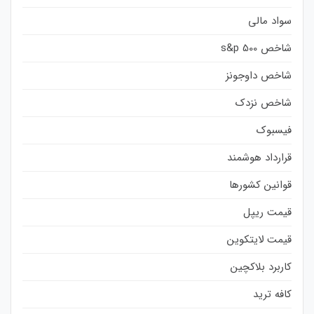
سواد مالی
شاخص s&p 500
شاخص داوجونز
شاخص نزدک
فیسبوک
قرارداد هوشمند
قوانین کشورها
قیمت ریپل
قیمت لایتکوین
کاربرد بلاکچین
کافه ترید