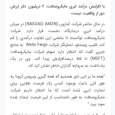
با افزایش درآمد ابری مایکروسافت، 2 تریلیون دلار ارزش
دور از واقعیت نیست
در حال حاضر شرکت آمازون (NASDAQ: AMZN) در میزان
درآمد ابری درجایگاه نخست قرار دارد. شرکت
مایکروسافت توانسته تا بخشی این تفاوت درآمدی را کم
کند. فلیپ وینسلو، تحلیلگر شرکت Wells Fargo به منابع
خبری گفت که انتظار دارد سهام شرکت مایکروسافت
(MSFT) تا 55 درصدافزایش پیدا کند. وی در یک
یادداشت به سرمایه گذاران خاطر نشان کرد که:
“همه ما بر این باور هستیم که همه گیری ویروس کرونا یه
طور کلی باعث بوجود آمدن یک فرصت طلایی برای
تجارت ابری شده است که ما انتظار داریم شرکت
مایکروسافت به طور نامتناسب از این فرصت ایجاد شده
سود ببرد.”
این فرصت بی سابقه به دلیل تغییر نوع مدیریت مشاغل،