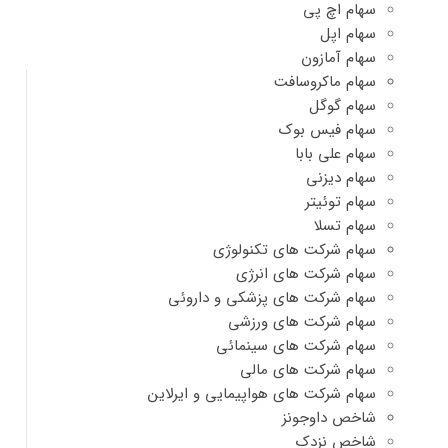
سهام اچ پی
سهام اپل
سهام آمازون
سهام ماکروسافت
سهام گوگل
سهام فیس بوک
سهام علی بابا
سهام دیزنی
سهام توئیتر
سهام تسلا
سهام شرکت های تکنولوژی
سهام شرکت های انرژی
سهام شرکت های پزشکی و داروئی
سهام شرکت های ورزشی
سهام شرکت های سینمائی
سهام شرکت های مالی
سهام شرکت های هواپیمایی و ایرلاین
شاخص داوجونز
شاخص نزدک