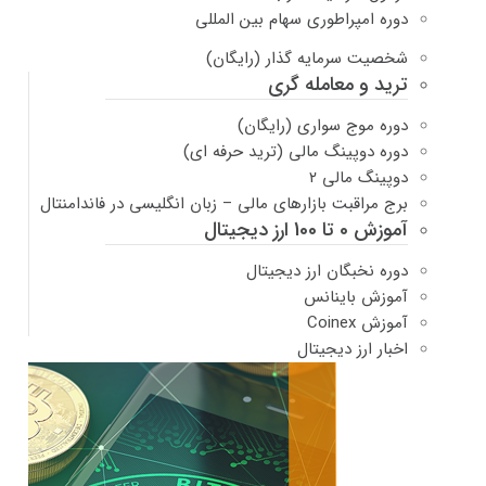
دوره امپراطوری سهام بین المللی
شخصیت سرمایه گذار (رایگان)
ترید و معامله گری
دوره موج سواری (رایگان)
دوره دوپینگ مالی (ترید حرفه ای)
دوپینگ مالی ۲
برج مراقبت بازارهای مالی – زبان انگلیسی در فاندامنتال
آموزش 0 تا 100 ارز دیجیتال
دوره نخبگان ارز دیجیتال
آموزش باینانس
آموزش Coinex
اخبار ارز دیجیتال