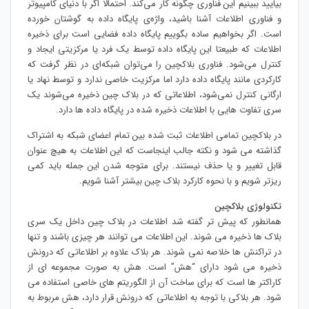
بیایید ببینیم این فناوری چگونه کار می‌کند. احتمالا اگر با دنیای کامپیوتر
و فناوری اطلاعات آشنا باشید، واژه‌ی پایگاه داده به گوشتان خورده
است. اگر بخواهیم ساده بگوییم پایگاه داده فضایی است برای ذخیره
اطلاعات که طبیعتا این پایگاه داده توسط یک فرد یا مرکزیتی ایجاد و
کنترل می‌شود. فناوری بلاکچین را می‌توان شبکه‌ای در نظر گرفت که
کارکردی مانند پایگاه داده دارد اما مرکزیت خاصی ندارد و توسط نهاد یا
ارگانی کنترل نمی‌شود، اطلاعاتی که در بلاک چین ذخیره می‌شوند یک
سری تفاوت هایی با اطلاعات ذخیره شده در پایگاه داده ها دارد.
در بلاکچین تمامی اطلاعات ثبت شده بین تمام اعضای شبکه به اشتراک
گذاشته می شود و نکته جالب اینجاست که این اطلاعات به هیچ عنوان
قابل تغییر و یا حذف نیستند. برای متوجه شدن این جمله باید کمی
ریزتر شویم و با نحوه کارکرد بلاک چین بیشتر آشنا شویم.
تکنولوژی بلاکچین
همانطور که پیش تر گفته شد اطلاعات در بلاک چین داخل یک سری
بلاک ها ذخیره می شوند. این اطلاعات می توانند هر چیزی باشند و تنها
در تراکنش ها خلاصه نمی شوند. هر بلاک علاوه بر اطلاعاتی که درونش
ذخیره می شود دارای “هش” است. هش به صورت مجموعه ای از
کاراکتر ها است که برای ساخت آن از الگوریتم های خاصی استفاده می
شود. هر بلاکی با توجه به اطلاعاتی که درونش قرار دارد، هش مربوط به