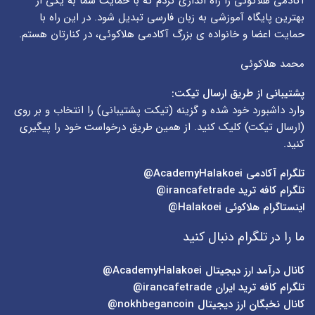
آکادمی هلاکوئی را راه اندازی کردم که با حمایت شما به یکی از
بهترین پایگاه آموزشی به زبان فارسی تبدیل شود. در این راه با
حمایت اعضا و خانواده ی بزرگ آکادمی هلاکوئی، در کنارتان هستم.
محمد هلاکوئی
پشتیبانی از طریق ارسال تیکت:
وارد داشبورد خود شده و گزینه (
تیکت پشتیبانی
) را انتخاب و بر روی
(
ارسال تیکت
) کلیک کنید. از همین طریق درخواست خود را پیگیری
کنید.
تلگرام آکادمی
AcademyHalakoei@
تلگرام کافه ترید
irancafetrade@
اینستاگرام هلاکوئی
Halakoei@
ما را در تلگرام دنبال کنید
کانال درآمد ارز دیجیتال
AcademyHalakoei@
تلگرام کافه ترید ایران
irancafetrade@
کانال نخبگان ارز دیجیتال
nokhbegancoin@