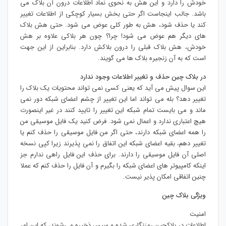
خودش را دارد و این هش به نحوی نماد اطلاعات درون آن بلاک می
باشد. جالب اینجاست اگر حتی بخش بسیار کوچکی از اطلاعات تغییر
کند یا حذف شود، هش به طور کلی عوض می شود. حتی هش بلاک
های دیگر هم عوض می شود! چرا؟ چون هر بلاکی علاوه بر هش
خودش، هش بلاک قبلی را درون بلاکش دارد. بنابراین از این جهت
است که به آن زنجیره بلاک ها می گویند.
در بلاک چین حذف و تغییر اطلاعات وجود ندارد
این سوال پیش می آید که یعنی کسی نمی تواند محتویات یک بلاک را
تغییر دهد؟ بله می تواند اما این تغییر از چشم اعضای شبکه دور نمی
ماند و می بایست تمام شبکه این تغییر را تایید کنند در غیر اینصورت
هیچ اعتباری ندارد و اعمال نمی شود. فرض کنید یک فایل موسیقی من
را همه اعضای شبکه دارند، حتی اگر من فایل موسیقی را حذف کنم یا
تغییر دهم، بقیه اعضای شبکه این اتفاق را نمی پذیرند زیرا کپی نسخه
اصلی آن فایل موسیقی را دارند. برای حذف این فایل راهی ندارم جز
اینکه کامپیوتر های اعضای شبکه را بگیرم و آن فایل را حذف کنم که عملا
چنین اتفاقی امکان پذیر نیست.
ویژگی بلاک چین
امنیت
اطلاعات در بلاکچین رمزنگاری شده و سپس ذخیره می‌شوند، که این امر