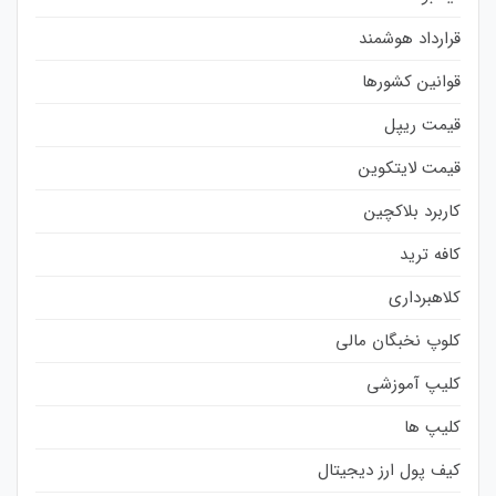
قرارداد هوشمند
قوانین کشورها
قیمت ریپل
قیمت لایتکوین
کاربرد بلاکچین
کافه ترید
کلاهبرداری
کلوپ نخبگان مالی
کلیپ آموزشی
کلیپ ها
کیف پول ارز دیجیتال