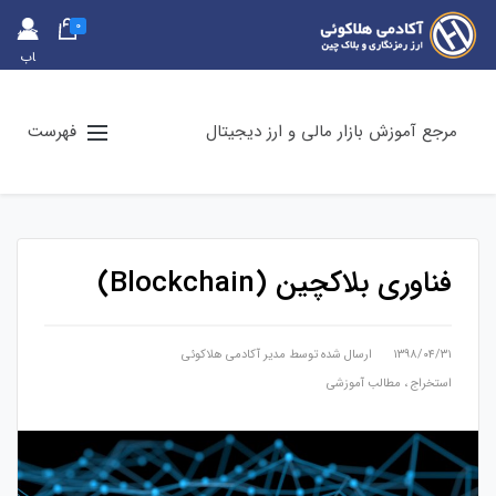
0
حس
اب
کارب
ری
مرجع آموزش بازار مالی و ارز دیجیتال
فهرست
فناوری بلاکچین (Blockchain)
۱۳۹۸/۰۴/۳۱
ارسال شده توسط
مدیر آکادمی هلاکوئی
استخراج
،
مطالب آموزشی