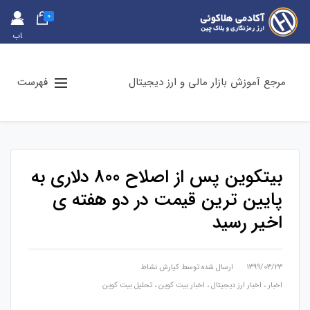
0
حس
اب
کارب
ری
مرجع آموزش بازار مالی و ارز دیجیتال
فهرست
بیتکوین پس از اصلاح 800 دلاری به
پایین ترین قیمت در دو هفته ی
اخیر رسید
۱۳۹۹/۰۳/۲۳
ارسال شده توسط
کیارش نشاط
اخبار
،
اخبار ارز دیجیتال
،
اخبار بیت کوین
،
تحلیل بیت کوین