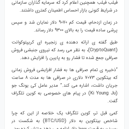
فیلب فیلب همچنین اعلام کرد که سرمایه گذاران سازمانی
در شرایط کنونی بازار احساس اطمینان کمتری داشتند.
در زمان ازدحام، قیمت کم 9070 دلار نمایان شد و سپس
پرشی ساده قیمت را به بالای 9300 دلار رساند.
طبق گفته ی ارائه دهنده ی زنجیره ای کریپتوکوانت
(CryptoQuant)، به نظر می رسد که نیروی جنبشی فروش
صرافی جمع شده تا فشار رو به پایین را افزایش دهد.
“ذخیره ی تمام صرافی ها به فشار افزایشی فروش زمانی
که بیتکوین 7073 دلاری در صرافی ها به مدت 8 ساعت
جریان داشت، اشاره می کند.” مدیر عامل کی یونگ جو
(Ki Young Ju) در پیام های خصوصی به کوین تلگراف
گفت.
کمی قبل تر، کوین تلگراف یک خلاصه از این که چرا
شاخص بیتکوین به دلار (BTC/USD) به شکست در
رسیدن به قیمت 10000 دلار ادامه می دهد منتشر کرده بود.