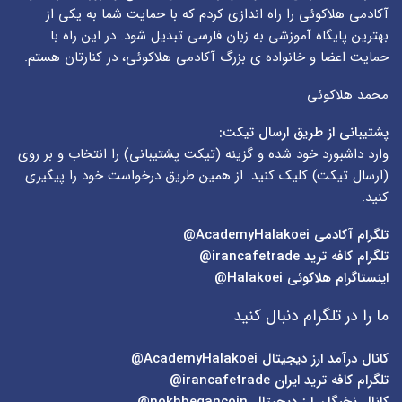
آکادمی هلاکوئی را راه اندازی کردم که با حمایت شما به یکی از
بهترین پایگاه آموزشی به زبان فارسی تبدیل شود. در این راه با
حمایت اعضا و خانواده ی بزرگ آکادمی هلاکوئی، در کنارتان هستم.
محمد هلاکوئی
پشتیبانی از طریق ارسال تیکت:
وارد داشبورد خود شده و گزینه (
تیکت پشتیبانی
) را انتخاب و بر روی
(
ارسال تیکت
) کلیک کنید. از همین طریق درخواست خود را پیگیری
کنید.
تلگرام آکادمی
AcademyHalakoei@
تلگرام کافه ترید
irancafetrade@
اینستاگرام هلاکوئی
Halakoei@
ما را در تلگرام دنبال کنید
کانال درآمد ارز دیجیتال
AcademyHalakoei@
تلگرام کافه ترید ایران
irancafetrade@
کانال نخبگان ارز دیجیتال
nokhbegancoin@