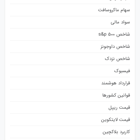
سهام ماکروسافت
سواد مالی
شاخص s&p 500
شاخص داوجونز
شاخص نزدک
فیسبوک
قرارداد هوشمند
قوانین کشورها
قیمت ریپل
قیمت لایتکوین
کاربرد بلاکچین