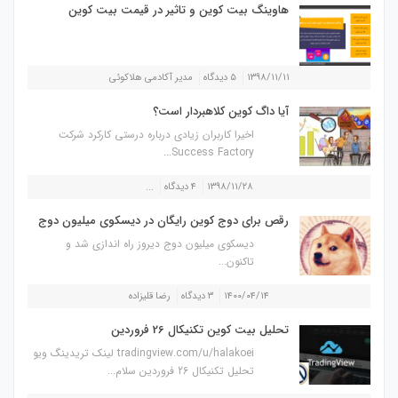
هاوینگ بیت کوین و تاثیر در قیمت بیت کوین
۱۳۹۸/۱۱/۱۱
۵ دیدگاه
مدیر آکادمی هلاکوئی
آیا داگ کوین کلاهبردار است؟
اخیرا کاربران زیادی درباره درستی کارکرد شرکت
Success Factory...
۱۳۹۸/۱۱/۲۸
۴ دیدگاه
...
رقص برای دوج کوین رایگان در دیسکوی میلیون دوج
دیسکوی میلیون دوج دیروز راه اندازی شد و
تاکنون...
۱۴۰۰/۰۴/۱۴
۳ دیدگاه
رضا قلیزاده
تحلیل بیت کوین تکنیکال 26 فروردین
tradingview.com/u/halakoei لینک تریدینگ ویو
تحلیل تکنیکال 26 فروردین سلام...