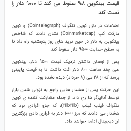
قیمت بیتکوین 8% سقوط می کند تا 9000 دلار را
تست کند
اطلاعات در بازار کوین تلگراف (Cointelegraph) و کوین
مارکت کپ (Coinmarketcap) نشان دادند که شاخص
بیتکوین به دلار در حین ترید های روز پنجشنبه راه داد تا
به سطح حمایت 9500 دلار سقوط کند.
پس از نوسان داشتن نزدیک قیمت 9500 دلار، بیتکوین
طی چند ساعت 800 دلار افت داشت تا به قیمت پایینی
برسد که از 28 می (8 خرداد) دیده نشده بود.
این حرکت پس از هشدار هایی راجع به نزولی شدن بازار
توسط آنالیزگر ها رخ داد. از جمله مشارکت کننده ی کوین
تلگراف فیلب فیلب (filbfilb)، که جزو افرادی بود که
هشدار می دادند که مرز 10000 دلار به فراری دادن بزرگترین
ارز دیجیتال ادامه خواهد داد.