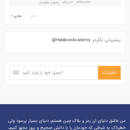
۱۳۹۹/۰۱/۲۶
۲ دیدگاه
رضوان حقوردی
قبلی
بعدی
پشتیبانی تلگرام:
HalakoeiAcademy@
من عاشق دنیای ارز رمز و بلاک چین هستم، دنیای بسیار پرسود ولی
خطرناک به شرطی که خودمان را با دانش صحیح و بروز مجهز کنیم،