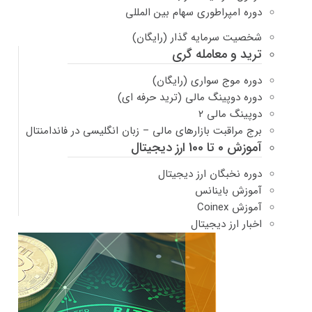
دوره امپراطوری سهام بین المللی
شخصیت سرمایه گذار (رایگان)
ترید و معامله گری
دوره موج سواری (رایگان)
دوره دوپینگ مالی (ترید حرفه ای)
دوپینگ مالی ۲
برج مراقبت بازارهای مالی – زبان انگلیسی در فاندامنتال
آموزش 0 تا 100 ارز دیجیتال
دوره نخبگان ارز دیجیتال
آموزش باینانس
آموزش Coinex
اخبار ارز دیجیتال