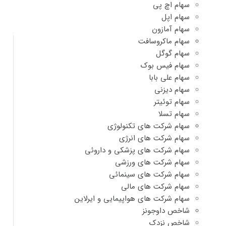
سهام اچ پی
سهام اپل
سهام آمازون
سهام ماکروسافت
سهام گوگل
سهام فیس بوک
سهام علی بابا
سهام دیزنی
سهام توئیتر
سهام تسلا
سهام شرکت های تکنولوژی
سهام شرکت های انرژی
سهام شرکت های پزشکی و داروئی
سهام شرکت های ورزشی
سهام شرکت های سینمائی
سهام شرکت های مالی
سهام شرکت های هواپیمایی و ایرلاین
شاخص داوجونز
شاخص نزدک