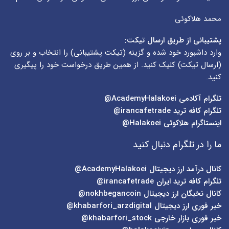
محمد هلاکوئی
پشتیبانی از طریق ارسال تیکت:
وارد داشبورد خود شده و گزینه (
تیکت پشتیبانی
) را انتخاب و بر روی
(
ارسال تیکت
) کلیک کنید. از همین طریق درخواست خود را پیگیری
کنید.
تلگرام آکادمی
AcademyHalakoei@
تلگرام کافه ترید
irancafetrade@
اینستاگرام هلاکوئی
Halakoei@
ما را در تلگرام دنبال کنید
کانال درآمد ارز دیجیتال
AcademyHalakoei@
تلگرام کافه ترید ایران
irancafetrade@
کانال نخبگان ارز دیجیتال
nokhbegancoin@
خبر فوری ارز دیجیتال
khabarfori_arzdigital@
خبر فوری بازار خارجی
khabarfori_stock@