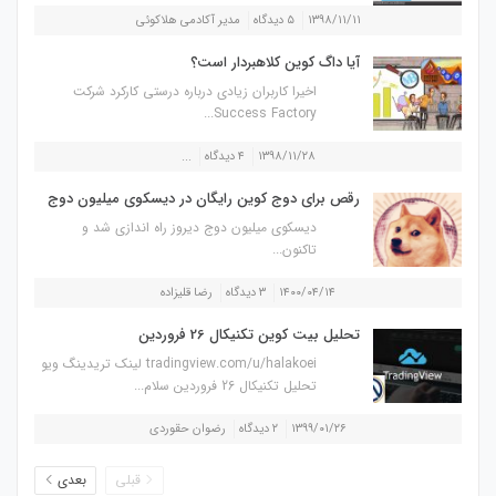
۱۳۹۸/۱۱/۱۱
۵ دیدگاه
مدیر آکادمی هلاکوئی
آیا داگ کوین کلاهبردار است؟
اخیرا کاربران زیادی درباره درستی کارکرد شرکت
Success Factory...
۱۳۹۸/۱۱/۲۸
۴ دیدگاه
...
رقص برای دوج کوین رایگان در دیسکوی میلیون دوج
دیسکوی میلیون دوج دیروز راه اندازی شد و
تاکنون...
۱۴۰۰/۰۴/۱۴
۳ دیدگاه
رضا قلیزاده
تحلیل بیت کوین تکنیکال 26 فروردین
tradingview.com/u/halakoei لینک تریدینگ ویو
تحلیل تکنیکال 26 فروردین سلام...
۱۳۹۹/۰۱/۲۶
۲ دیدگاه
رضوان حقوردی
قبلی
بعدی