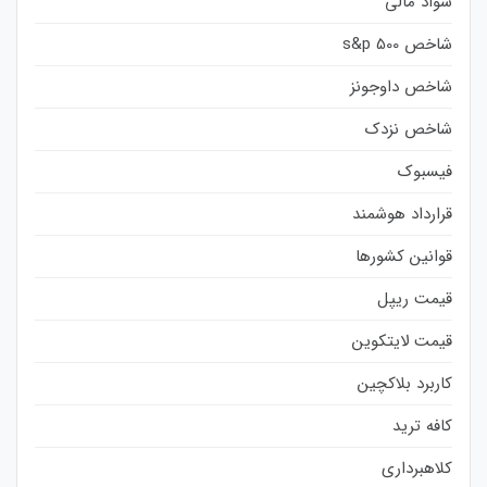
سواد مالی
شاخص s&p 500
شاخص داوجونز
شاخص نزدک
فیسبوک
قرارداد هوشمند
قوانین کشورها
قیمت ریپل
قیمت لایتکوین
کاربرد بلاکچین
کافه ترید
کلاهبرداری