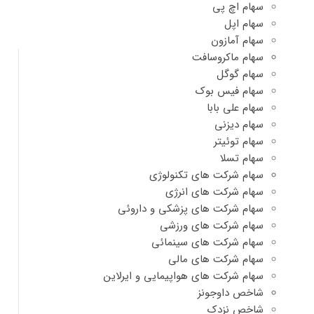
سهام اچ پی
سهام اپل
سهام آمازون
سهام ماکروسافت
سهام گوگل
سهام فیس بوک
سهام علی بابا
سهام دیزنی
سهام توئیتر
سهام تسلا
سهام شرکت های تکنولوژی
سهام شرکت های انرژی
سهام شرکت های پزشکی و داروئی
سهام شرکت های ورزشی
سهام شرکت های سینمائی
سهام شرکت های مالی
سهام شرکت های هواپیمایی و ایرلاین
شاخص داوجونز
شاخص نزدک