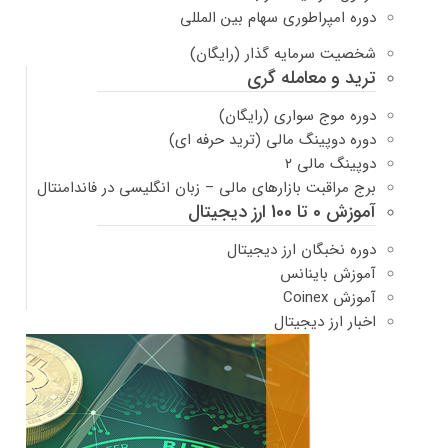
دوره امپراطوری سهام بین المللی
شخصیت سرمایه گذار (رایگان)
ترید و معامله گری
دوره موج سواری (رایگان)
دوره دوپینگ مالی (ترید حرفه ای)
دوپینگ مالی ۲
برج مراقبت بازارهای مالی – زبان انگلیسی در فاندامنتال
آموزش 0 تا 100 ارز دیجیتال
دوره نخبگان ارز دیجیتال
آموزش باینانس
آموزش Coinex
اخبار ارز دیجیتال