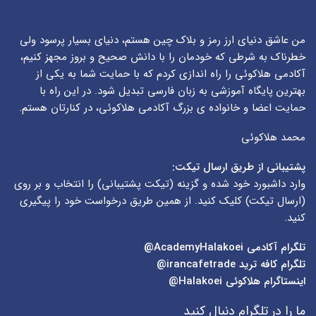
من عاشق دنیای ارز رمز و بلاک چین هستم، دنیای بسیار پرسود ولی
خطرناک به شرطی که خودمان را با دانش صحیح و بروز مجهز کنیم،
آکادمی هلاکوئی را راه اندازی کردم که با حمایت شما به یکی از
بهترین پایگاه آموزشی به زبان فارسی تبدیل شود. در این راه با
حمایت اعضا و خانواده ی بزرگ آکادمی هلاکوئی، در کنارتان هستم.
محمد هلاکوئی
پشتیبانی از طریق ارسال تیکت:
وارد داشبورد خود شده و گزینه (
تیکت پشتیبانی
) را انتخاب و بر روی
(
ارسال تیکت
) کلیک کنید. از همین طریق درخواست خود را پیگیری
کنید.
تلگرام آکادمی
AcademyHalakoei@
تلگرام کافه ترید
irancafetrade@
اینستاگرام هلاکوئی
Halakoei@
ما را در تلگرام دنبال کنید