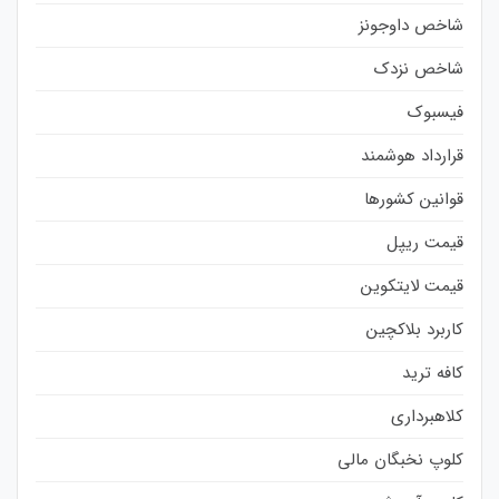
شاخص داوجونز
شاخص نزدک
فیسبوک
قرارداد هوشمند
قوانین کشورها
قیمت ریپل
قیمت لایتکوین
کاربرد بلاکچین
کافه ترید
کلاهبرداری
کلوپ نخبگان مالی