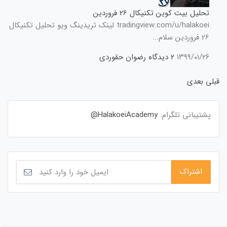
تحلیل بیت کوین تکنیکال 26 فروردین
tradingview.com/u/halakoei لینک تریدینگ ویو تحلیل تکنیکال
26 فروردین سلام...
۱۳۹۹/۰۱/۲۶
۲ دیدگاه
رضوان حقوردی
قبلی
بعدی
پشتیبانی تلگرام:
HalakoeiAcademy@