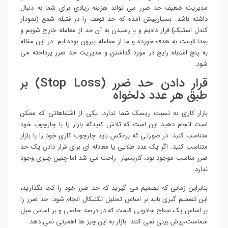
مدیریت ضعیف حد ضرر می تواند هزینه زیادی برای شما به دنبال
داشته باشد. بسیارپیش آمده که حد توقف را در فتیله شمع (نمودار
کندل استیک) قرار دادیم و با رسیدن به آن حد از معامله خارج شویم و
بعدا قیمت به هدف خورده و ما از معامله بیرون بوده ایم. در این مقاله
به پنج اشتباه رایج در مورد گذاشتن و مدیریت حد ضرر پرداخته می
شود.
قرار دادن حد ضرر (Stop Loss) بر
طبق هر عدد دلخواه
بازار کاری به نسبت ریسک شما ندارد. یکی از اشتباهاتی که ممکن
است انجام دهید این است که تلاش کنیدکه بازار را با چارچوب خود
متناسب کنید. در صورتی که برعکس باید چارچوب کاری خود را با بازار
متناسب کنید. اگر یک عدد طلایی یا معادله ای برای قرار دادن یک حد
ضرر مناسب موجود بود، کاربسیار راحت می شد اما چنین چیزی وجود
ندارد.
بنابراین زمانی که تصمیم می گیرید که حد ضرر خود را کجا بگذارید،
این تصمیم گیری باید بر اساس تحلیل تکنیکال انجام شود. حد ضرر را
بر اساس یک سطح جادویی قیمت که در درصد خاصی و بر اساس میل
شماست،پیش بینی نمی کنند. بازار به این چیز ها اهمیتی نمی دهد.