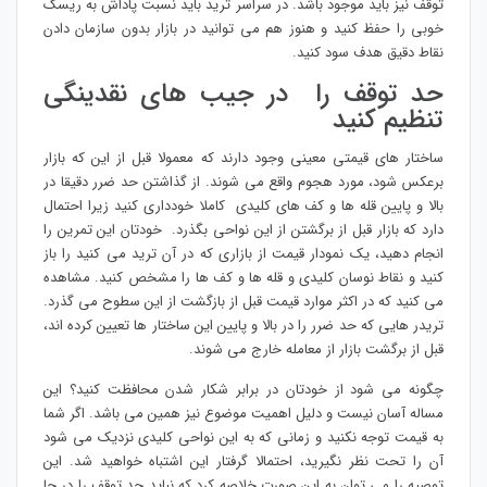
توقف نیز باید موجود باشد. در سراسر ترید باید نسبت پاداش به ریسک
خوبی را حفظ کنید و هنوز هم می توانید در بازار بدون سازمان دادن
نقاط دقیق هدف سود کنید.
حد توقف را در جیب های نقدینگی
تنظیم کنید
ساختار های قیمتی معینی وجود دارند که معمولا قبل از این که بازار
برعکس شود، مورد هجوم واقع می شوند. از گذاشتن حد ضرر دقیقا در
بالا و پایین قله ها و کف های کلیدی کاملا خودداری کنید زیرا احتمال
دارد که بازار قبل از برگشتن از این نواحی بگذرد. خودتان این تمرین را
انجام دهید، یک نمودار قیمت از بازاری که در آن ترید می کنید را باز
کنید و نقاط نوسان کلیدی و قله ها و کف ها را مشخص کنید. مشاهده
می کنید که در اکثر موارد قیمت قبل از بازگشت از این سطوح می گذرد.
تریدر هایی که حد ضرر را در بالا و پایین این ساختار ها تعیین کرده اند،
قبل از برگشت بازار از معامله خارج می شوند.
چگونه می شود از خودتان در برابر شکار شدن محافظت کنید؟ این
مساله آسان نیست و دلیل اهمیت موضوع نیز همین می باشد. اگر شما
به قیمت توجه نکنید و زمانی که به این نواحی کلیدی نزدیک می شود
آن را تحت نظر نگیرید، احتمالا گرفتار این اشتباه خواهید شد. این
توصیه را می توان به این صورت خلاصه کرد که نباید حد توقف را در جا