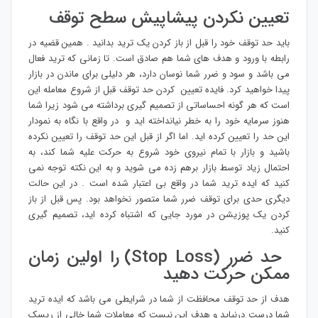
تعیین نکردن پیشاپیش سطح توقف
باید حد توقف خود را قبل از باز کردن یک ترید بدانید . همین قضیه در
رابطه با ورود و هدف های شما هم صادق است. تا زمانی که ترید فعال
می باشد و سود و ضرر شما نوسان دارد، هر دلیلی برای ماندن در بازار
پیدا خواهید کرد. فایده تعیین کردن حد توقف قبل از شروع معامله این
است که هر گونه احساساتی از تصمیم گیری برداشته می شود زیرا شما
هنوز سرمایه خود را به خطر نیانداخته اید و در واقع با نگاه به نمودار
این حد را تعیین کرده اید. اما اگر از قبل این حد توقف را تعیین نکرده
باشید و بازار با تمام نیروی خود شروع به حرکت علیه شما کند، به
احتمال زیاد توسط بازار برهم زده می شوید و به این نکته توجه نمی
کنید که ایده ترید شما در واقع بی اعتبار شده است . در این حالت
دیگری حدی برای توقف ضرر شما متصور نخواهد بود. پس قبل از باز
کردن یک پوزیشن در مورد جایی که اشتباه کرده اید، تصمیم گیری
کنید.
حد ضرر (Stop Loss) را اولین زمان
ممکن حرکت دهید
هدف از حد توقف محافظت از شما در شرایطی می باشد که ایده ترید
شما درست درنیاید و هدف این نیست که معاملات شما خالی از ریسک