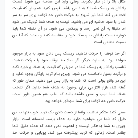
مثال بالا را در نظر بگیرید. وقتی وارد این معامله می شوید نسبت
پاداش به ریسک شما ۲ به ۱ می باشد. فرض کنید همچنان که قیمت
افت می کند شما نیز شروع به حرکت دادن حد توقف برای سر به سر
شدن یا سود حاشیه ای می باشید. قیمت به هدف شما نزدیک می شود
اما دقیقا به آن نمی رسد و برعکس می شود. در آن نقطه شما باید
دوباره نسبت پاداش به ریسک خود را مقایسه کنید و ببینید که آیا این
نسبت منطقی است.
اگر حد توقف را حرکت ندهید، ریسک پس دادن سود به بازار موجود
خواهد بود. به عبارت دیگر، اگر اصلا حد توقف خود را حرکت ندهید،
تناسب پاداش به ریسک شما در صورتی که قیمت به هدف برخورد نکند
و برگردد بسیار نامناسب می شود. چیزی بنام ترید رایگان وجود ندارد و
این در واقع پولی است که شما به بازار پس می دهید. همان طور که
گفته شد، بازار التزامی برای برخورد به هدف شما ندارد. اگر انتخاب
هدف شما عیب و نقص داشته باشد که اغلب هم همین طور است،
حرکت دادن حد توقف برای شما سودآور خواهد بود.
سعی کنید متکبر نباشید، واقعا از دست دادن یک ترید خوب تنها به این
دلیل که شما می خواهید دقیقا به هدف برسد، احمقانه است. بازار
چیزی به شما بدهکار نیست و اهمیت نمی دهد که هدف دقیق شما
چقدر است. زمانی که ترید پیشرفت می کند، پویایی و حرکت حد