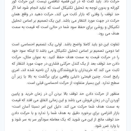
حرکت داد. باید گفت که در این قضیه تناقضی نیست. این حرکت کور
کورانه و بدون توجه به تحلیل تکنیکال است که نباید انجام شود اما اگر
حد توقف را وقتی که بازار ثابت می کند، حرکت دهید در واقع همان
حرکت در جهت مورد انتظار می باشد. این یک تصمیم بر اساس تحلیل
تکنیکال و روشی برای حفظ سود شما در حالی است که قیمت به سمت
هدف می رود.
تفاوت این دو باید کاملا واضح باشد. اولی یک تصمیم احساسی است
اما دومی تصمیم بر اساس تحلیل تکنیکال می باشد تا اینکه سود خود
را در حرکت قیمت به سمت هدف حفظ کنید. به عنوان مثال، حرکت
دادن حد توقف بعد از یک کندل حرکتی فشاری در جهت مورد انتظار که
ثابت می کند که خریداران یا فروشندگان وارد آن ناحیه شده اند، امری
رایج است. چنین قیمتی دلیلی واقعی برای برگشت به بالا یا زیر آن
سطح ندارد. این بسیار متفاوت از حرکت احساسی قبلی است.
منظور از حرکت دادن حد توقف بالا بردن آن در زمان خرید و پایین
آوردن آن در زمان فروش می باشد و این زمانی اتفاق می افتد که قیمت
به سمت هدف شما حرکت می کند. دلیل این امر نسبتا آسان است؛
بازار التزامی برای برخورد دقیق به هدف شما را ندارد و با حرکت دادن
حد توقف مانع از این می شوید که یک معامله سودآور سر به سر شود و
یا وارد ضرر شود.