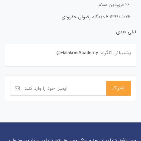
26 فروردین سلام...
۱۳۹۹/۰۱/۲۶
۲ دیدگاه
رضوان حقوردی
قبلی
بعدی
پشتیبانی تلگرام:
HalakoeiAcademy@
من عاشق دنیای ارز رمز و بلاک چین هستم، دنیای بسیار پرسود ولی