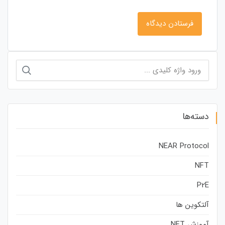
جستجو
برای:
دسته‌ها
NEAR Protocol
NFT
P2E
آلتکوین ها
آموزش NFT