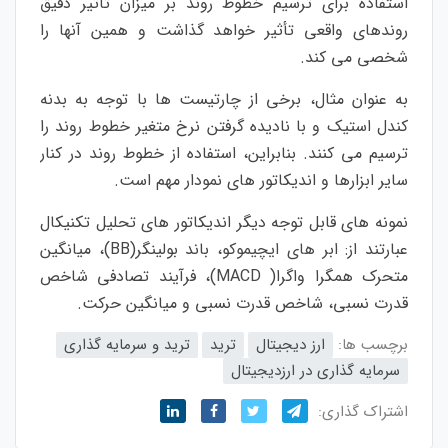
استفاده برای ترسیم خطوط روند بر میزان تأثیر دقیق
روندهای واقعی تأثیر خواهد گذاشت و همین آنها را
شخصی می کند.
به عنوان مثال، برخی از چارتیست ها با توجه به بدنه
کندل استیک و با نادیده گرفتن نرخ متغیر خطوط روند را
ترسیم می كنند. بنابراین، استفاده از خطوط روند در کنار
سایر ابزارها و اندیکاتور های نمودار مهم است.
نمونه های قابل توجه دیگر اندیکاتور های تحلیل تکنیکال
عبارتند از: ا
بر های ایچیموکو
، باند بولینگر(BB)، میانگین
متحرک همگرا واگرا(
MACD
)، فرآیند تصادفی شاخص
قدرت نسبی، شاخص قدرت نسبی و میانگین حرکت.
برچسب ها:
ارز دیجیتال
ترید
ترید و سرمایه گذاری
سرمایه گذاری در ارزدیجیتال
اشتراک گذاری: