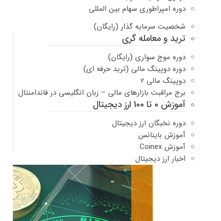
دوره امپراطوری سهام بین المللی
شخصیت سرمایه گذار (رایگان)
ترید و معامله گری
دوره موج سواری (رایگان)
دوره دوپینگ مالی (ترید حرفه ای)
دوپینگ مالی ۲
برج مراقبت بازارهای مالی – زبان انگلیسی در فاندامنتال
آموزش 0 تا 100 ارز دیجیتال
دوره نخبگان ارز دیجیتال
آموزش باینانس
آموزش Coinex
اخبار ارز دیجیتال