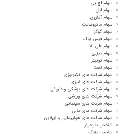
سهام اچ پی
سهام اپل
سهام آمازون
سهام ماکروسافت
سهام گوگل
سهام فیس بوک
سهام علی بابا
سهام دیزنی
سهام توئیتر
سهام تسلا
سهام شرکت های تکنولوژی
سهام شرکت های انرژی
سهام شرکت های پزشکی و داروئی
سهام شرکت های ورزشی
سهام شرکت های سینمائی
سهام شرکت های مالی
سهام شرکت های هواپیمایی و ایرلاین
شاخص داوجونز
شاخص نزدک