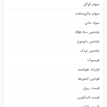
سهام گوگل
سهام ماکروسافت
سواد مالی
شاخص s&p 500
شاخص داوجونز
شاخص نزدک
فیسبوک
قرارداد هوشمند
قوانین کشورها
قیمت ریپل
قیمت لایتکوین
کاربرد بلاکچین