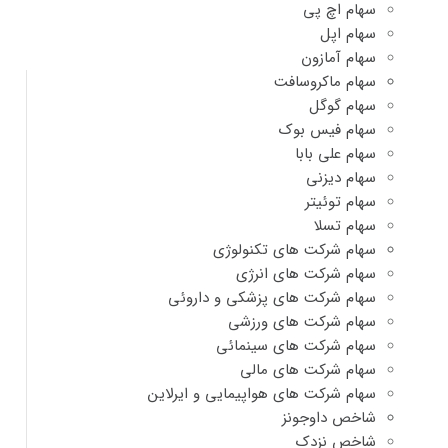
سهام اچ پی
سهام اپل
سهام آمازون
سهام ماکروسافت
سهام گوگل
سهام فیس بوک
سهام علی بابا
سهام دیزنی
سهام توئیتر
سهام تسلا
سهام شرکت های تکنولوژی
سهام شرکت های انرژی
سهام شرکت های پزشکی و داروئی
سهام شرکت های ورزشی
سهام شرکت های سینمائی
سهام شرکت های مالی
سهام شرکت های هواپیمایی و ایرلاین
شاخص داوجونز
شاخص نزدک