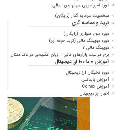
دوره امپراطوری سهام بین المللی
شخصیت سرمایه گذار (رایگان)
ترید و معامله گری
دوره موج سواری (رایگان)
دوره دوپینگ مالی (ترید حرفه ای)
دوپینگ مالی ۲
برج مراقبت بازارهای مالی – زبان انگلیسی در فاندامنتال
آموزش 0 تا 100 ارز دیجیتال
دوره نخبگان ارز دیجیتال
آموزش باینانس
آموزش Coinex
اخبار ارز دیجیتال