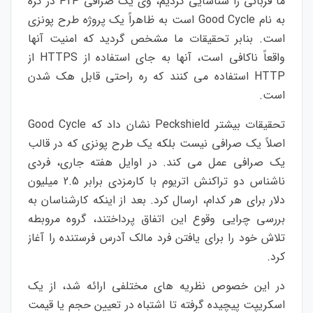
ما قربانی را شناسایی کردیم، وی یک صرافی P2P در کره
به نام Good Cycle است به ظاهراً یک پروژه طرح پونزی
است. بنابر تحقیقات ما مشخص گردید که امنیت آنها
واقعاً ناکافی است، آنها به جای استفاده از HTTPS از
HTTP استفاده می کنند که ره راحتی قابل هک شدن
است.
تحقیقات بیشتر Peckshield نشان داد که Good Cycle
اصلاً یک صرافی نیست بلکه یک طرح پونزی که در قالب
یک صرافی عمل می کند. در اوایل هفته جاری، فردی
ناشناس دو تراکنش اتریوم با کارمزدی برابر 2.5 میلیون
دلار برای هر کدام، ارسال کرد. بعد از اینکه کارشناسان به
بررسی چرایی وقوع این اتفاق پرداختند، گروه مروبطه
تلاش خود را برای یافتن فرد مالک آدرس فرستنده را آغاز
کرد.
در این خصوص نظریه های مختلفی ارائه شد، از یک
اسکریپت پیچیده گرفته تا اشتباه در تعیین حجم یا قیمت