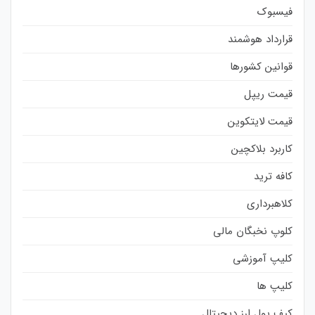
فیسبوک
قرارداد هوشمند
قوانین کشورها
قیمت ریپل
قیمت لایتکوین
کاربرد بلاکچین
کافه ترید
کلاهبرداری
کلوپ نخبگان مالی
کلیپ آموزشی
کلیپ ها
کیف پول ارز دیجیتال