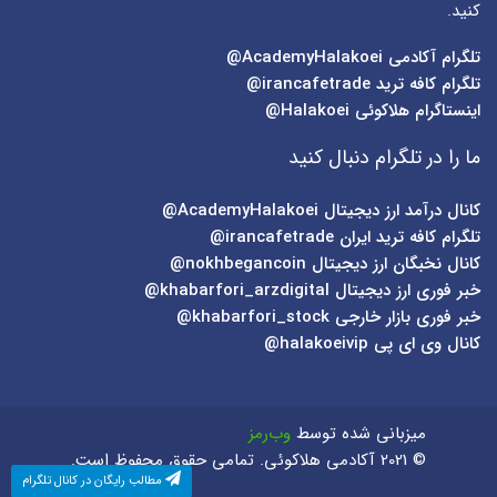
کنید.
تلگرام آکادمی
AcademyHalakoei@
تلگرام کافه ترید
irancafetrade@
اینستاگرام هلاکوئی
Halakoei@
ما را در تلگرام دنبال کنید
کانال درآمد ارز دیجیتال
AcademyHalakoei@
تلگرام کافه ترید ایران
irancafetrade@
کانال نخبگان ارز دیجیتال
nokhbegancoin@
خبر فوری ارز دیجیتال
khabarfori_arzdigital@
خبر فوری بازار خارجی
khabarfori_stock@
کانال وی ای پی
halakoeivip@
میزبانی شده توسط
وب‌رمز
© 2021 آکادمی هلاکوئی. تمامی حقوق محفوظ است.
مطالب رایگان در کانال تلگرام