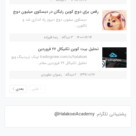
۱۳۹۸/۱۱/۲۸
۴ دیدگاه
...
رقص برای دوج کوین رایگان در دیسکوی میلیون دوج
دیسکوی میلیون دوج دیروز راه اندازی شد و
تاکنون...
۱۴۰۰/۰۴/۱۴
۳ دیدگاه
رضا قلیزاده
تحلیل بیت کوین تکنیکال 26 فروردین
tradingview.com/u/halakoei لینک تریدینگ ویو
تحلیل تکنیکال 26 فروردین سلام...
۱۳۹۹/۰۱/۲۶
۲ دیدگاه
رضوان حقوردی
قبلی
بعدی
پشتیبانی تلگرام:
HalakoeiAcademy@