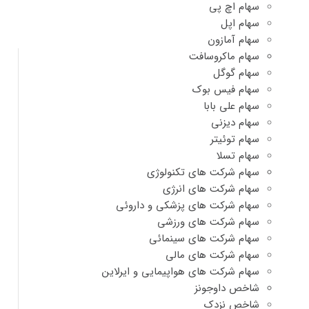
سهام اچ پی
سهام اپل
سهام آمازون
سهام ماکروسافت
سهام گوگل
سهام فیس بوک
سهام علی بابا
سهام دیزنی
سهام توئیتر
سهام تسلا
سهام شرکت های تکنولوژی
سهام شرکت های انرژی
سهام شرکت های پزشکی و داروئی
سهام شرکت های ورزشی
سهام شرکت های سینمائی
سهام شرکت های مالی
سهام شرکت های هواپیمایی و ایرلاین
شاخص داوجونز
شاخص نزدک