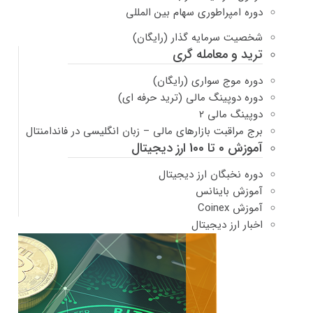
دوره امپراطوری سهام بین المللی
شخصیت سرمایه گذار (رایگان)
ترید و معامله گری
دوره موج سواری (رایگان)
دوره دوپینگ مالی (ترید حرفه ای)
دوپینگ مالی ۲
برج مراقبت بازارهای مالی – زبان انگلیسی در فاندامنتال
آموزش 0 تا 100 ارز دیجیتال
دوره نخبگان ارز دیجیتال
آموزش باینانس
آموزش Coinex
اخبار ارز دیجیتال