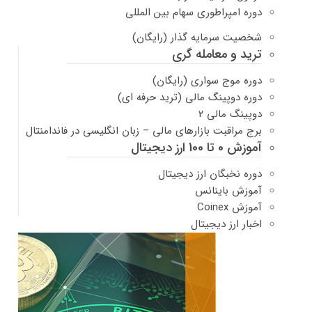
دوره امپراطوری سهام بین المللی
شخصیت سرمایه گذار (رایگان)
ترید و معامله گری
دوره موج سواری (رایگان)
دوره دوپینگ مالی (ترید حرفه ای)
دوپینگ مالی ۲
برج مراقبت بازارهای مالی – زبان انگلیسی در فاندامنتال
آموزش 0 تا 100 ارز دیجیتال
دوره نخبگان ارز دیجیتال
آموزش باینانس
آموزش Coinex
اخبار ارز دیجیتال