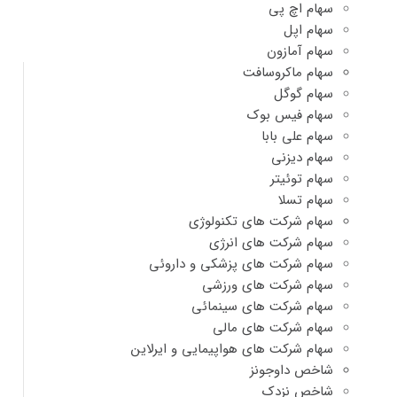
سهام اچ پی
سهام اپل
سهام آمازون
سهام ماکروسافت
سهام گوگل
سهام فیس بوک
سهام علی بابا
سهام دیزنی
سهام توئیتر
سهام تسلا
سهام شرکت های تکنولوژی
سهام شرکت های انرژی
سهام شرکت های پزشکی و داروئی
سهام شرکت های ورزشی
سهام شرکت های سینمائی
سهام شرکت های مالی
سهام شرکت های هواپیمایی و ایرلاین
شاخص داوجونز
شاخص نزدک