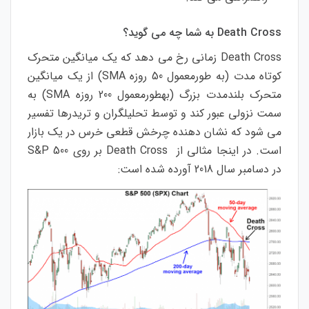
Death Cross
به
شما
چه
می
گوید؟
Death Cross
زمانی
رخ
می
دهد
که
یک
میانگین
متحرک
کوتاه
مدت
(
به
طورمعمول
50
روزه
SMA)
از
یک
میانگین
متحرک
بلندمدت
بزرگ
(
به
طورمعمول
200
روزه
SMA)
به
سمت
نزولی
عبور
کند
و
توسط
تحلیلگران
و
تریدرها
تفسیر
می
شود
که
نشان
دهنده
چرخش
قطعی
خرس
در
یک
بازار
است
.
در
اینجا
مثالی
از
Death Cross
بر
روی
S&P 500
در
دسامبر
سال
2018
آورده
شده
است
: