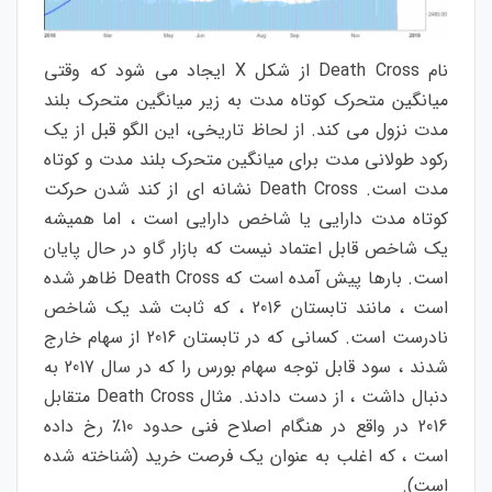
نام
Death Cross
از
شکل
X
ایجاد
می
شود
که
وقتی
میانگین
متحرک
کوتاه
مدت
به
زیر
میانگین
متحرک
بلند
مدت
نزول
می
کند
.
از
لحاظ
تاریخی
،
این
الگو
قبل
از
یک
رکود
طولانی
مدت
برای
میانگین
متحرک
بلند
مدت
و
کوتاه
مدت
است
. Death Cross
نشانه
ای
از
کند
شدن
حرکت
کوتاه
مدت
دارایی
یا
شاخص
دارایی
است
،
اما
همیشه
یک
شاخص
قابل
اعتماد
نیست
که
بازار
گاو
در
حال
پایان
است
.
بارها
پیش
آمده
است
که
Death Cross
ظاهر
شده
است
،
مانند
تابستان
2016
،
که
ثابت
شد
یک
شاخص
نادرست
است
.
کسانی
که
در
تابستان
2016
از
سهام
خارج
شدند
،
سود
قابل
توجه
سهام
بورس
را
که
در
سال
2017
به
دنبال
داشت
،
از
دست
دادند
.
مثال
Death Cross
متقابل
2016
در
واقع
در
هنگام
اصلاح
فنی
حدود
10
٪
رخ
داده
است
،
که
اغلب
به
عنوان
یک
فرصت
خرید
(
شناخته
شده
است
)
.