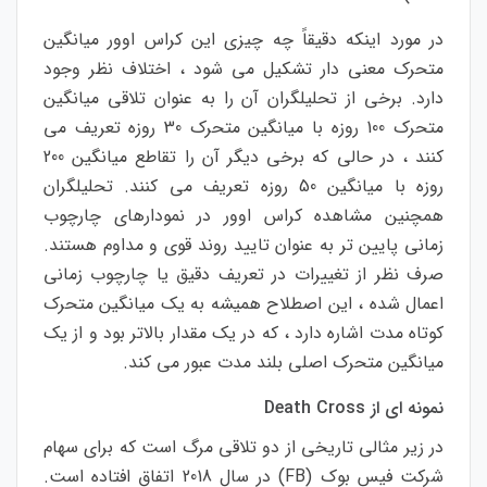
در
مورد
اینکه
دقیقاً
چه
چیزی
این
کراس
اوور
میانگین
متحرک
معنی
دار
تشکیل
می
شود
،
اختلاف
نظر
وجود
دارد
.
برخی
از
تحلیلگران
آن
را
به
عنوان
تلاقی
میانگین
متحرک
100
روزه
با
میانگین
متحرک
30
روزه
تعریف
می
کنند
،
در
حالی
که
برخی
دیگر
آن
را
تقاطع
میانگین
200
روزه
با
میانگین
50
روزه
تعریف
می
کنند
.
تحلیلگران
همچنین
مشاهده
کراس
اوور
در
نمودارهای
چارچوب
زمانی
پایین
تر
به
عنوان
تایید
روند
قوی
و
مداوم
هستند
.
صرف
نظر
از
تغییرات
در
تعریف
دقیق
یا
چارچوب
زمانی
اعمال
شده
،
این
اصطلاح
همیشه
به
یک
میانگین
متحرک
کوتاه
مدت
اشاره
دارد
،
که
در
یک
مقدار
بالاتر
بود
و
از
یک
میانگین
متحرک
اصلی
بلند
مدت
عبور
می
کند
.
نمونه
ای
از
Death Cross
در
زیر
مثالی
تاریخی
از
دو
تلاقی
مرگ
است
که
برای
سهام
شرکت
فیس
بوک
(FB)
در
سال
2018
اتفاق
افتاده
است
.