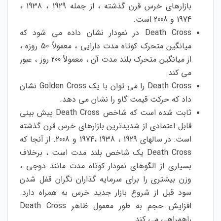
بازارهای
خرس
قرن
گذشته
،
از
جمله
1929
،
1938
،
1974
و
2008
است
.
Death Cross
در
نمودار
نشان
داده
می
شود
که
میانگین
متحرک
کوتاه
مدت
دارایی
،
معمولاً
50
روزه
،
از
میانگین
متحرک
بلند
مدت
آن
،
معمولاً
200
روز
،
عبور
می
کند
.
Death Cross
را
می
توان
با
یک
Golden Cross
نشان
داد
که
حرکت
قیمت
گاو
را
نشان
می
دهد
.
ثابت
شده
است
که
شاخص
Death Cross
پیش
بینی
قابل
اعتمادی
از
شدیدترین
بازارهای
خرس
قرن
گذشته
است
:
در
سالهای
1929
،
1938
،
1974
و
2008.
از
آنجا
که
Death Cross
یک
شاخص
بلند
مدت
است
،
برخلاف
بسیاری
از
الگوهای
نمودار
کوتاه
مدت
مانند
دوجی
،
وزن
بیشتری
را
برای
سرمایه
گذاران
نگران
قفل
شدن
سود
قبل
از
شروع
بازار
جدید
خرس
به
همراه
دارد
.
افزایش
حجم
به
طور
معمول
ظاهر
Death Cross
را
همراهی
می
کند
.