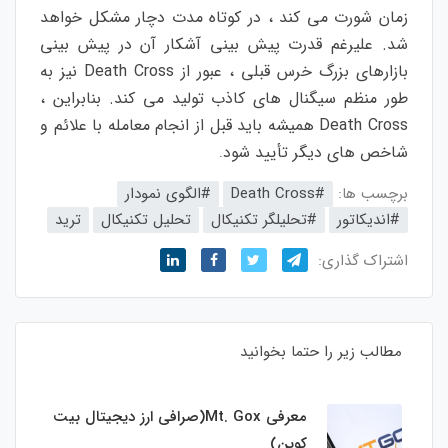
زمان
شورت
می
کند
،
در
کوتاه
مدت
دچار
مشکل
خواهد
شد
.
علیرغم
قدرت
پیش
بینی
آشکار
آن
در
پیش
بینی
بازارهای
بزرگ
خرس
قبلی
،
عبور
از
Death Cross
نیز
به
طور
منظم
سیگنال
های
کاذب
تولید
می
کند
.
بنابراین
،
Death Cross
همیشه
باید
قبل
از
انجام
معامله
با
علائم
و
شاخص
های
دیگر
تأیید
شود
.
برچسب ها:
#Death Cross
#الگوی نمودار
#اندیکاتور
#تحلیلگر تکنیکال
تحلیل تکنیکال
ترید
اشتراک گذاری:
مطالب زیر را حتما بخوانید
معرفی Mt. Gox(صرافی ارز دیجیتال بیت
کوین)