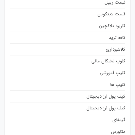
قیمت ریپل
قیمت لایتکوین
کاربرد بلاکچین
کافه ترید
کلاهبرداری
کلوپ نخبگان مالی
کلیپ آموزشی
کلیپ ها
کیف پول ارز دیجیتال
کیف پول ارز دیجیتال
گیمفای
متاورس