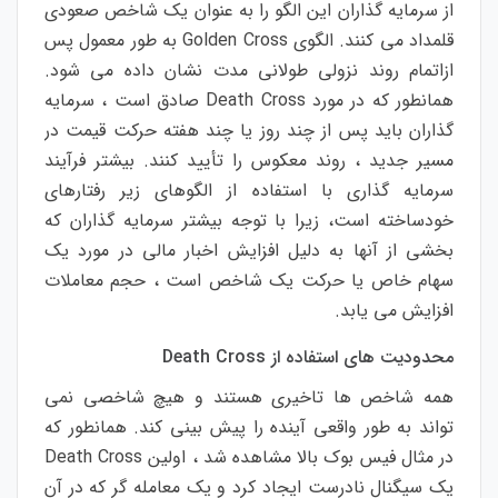
از
سرمایه
گذاران
این
الگو
را
به
عنوان
یک
شاخص
صعودی
قلمداد
می
کنند
.
الگوی
Golden Cross
به
طور
معمول
پس
از
اتمام
روند
نزولی
طولانی
مدت
نشان
داده
می
شود
.
همانطور
که
در
مورد
Death Cross
صادق
است
،
سرمایه
گذاران
باید
پس
از
چند
روز
یا
چند
هفته
حرکت
قیمت
در
مسیر
جدید
،
روند
معکوس
را
تأیید
کنند
.
بیشتر
فرآیند
سرمایه
گذاری
با
استفاده
از
الگوهای
زیر
رفتارهای
خودساخته
است
،
زیرا
با
توجه
بیشتر
سرمایه
گذاران
که
بخشی
از
آنها
به
دلیل
افزایش
اخبار
مالی
در
مورد
یک
سهام
خاص
یا
حرکت
یک
شاخص
است
،
حجم
معاملات
افزایش
می
یابد
.
محدودیت
های
استفاده
از
Death Cross
همه
شاخص
ها
تاخیری
هستند
و
هیچ
شاخصی
نمی
تواند
به
طور
واقعی
آینده
را
پیش
بینی
کند
.
همانطور
که
در
مثال
فیس
بوک
بالا
مشاهده
شد
،
اولین
Death Cross
یک
سیگنال
نادرست
ایجاد
کرد
و
یک
معامله
گر
که
در
آن