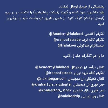
پشتیبانی از طریق ارسال تیکت:
وارد داشبورد خود شده و گزینه (
تیکت پشتیبانی
) را انتخاب و بر روی
(
ارسال تیکت
) کلیک کنید. از همین طریق درخواست خود را پیگیری
کنید.
تلگرام آکادمی
AcademyHalakoei@
تلگرام کافه ترید
irancafetrade@
اینستاگرام هلاکوئی
Halakoei@
ما را در تلگرام دنبال کنید
کانال درآمد ارز دیجیتال
AcademyHalakoei@
تلگرام کافه ترید ایران
irancafetrade@
کانال نخبگان ارز دیجیتال
nokhbegancoin@
خبر فوری ارز دیجیتال
khabarfori_arzdigital@
خبر فوری بازار خارجی
khabarfori_stock@
کانال وی ای پی
halakoeivip@