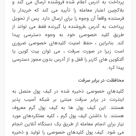
پرداخت
به
آدرس
اعلام
شده
فروشنده
ارسال
می
کند
و
بلاکچین
اعتبار
معامله
را
تأیید
می
کند
که
خریدار
یا
فرستنده
واقعاً
آن
وجوه
را
برای
ارسال
دارد
.
پس
از
تحویل
پرداخت
به
آدرس
،
فروشنده
یا
گیرنده
فقط
می
تواند
از
طریق
کلید
خصوصی
خود
به
وجوه
دسترسی
پیدا
کند
.
بنابراین
،
حفظ
امنیت
کلیدهای
خصوصی
ضروری
است
زیرا
در
صورت
سرقت
،
می
توان
بیت
کوین
یا
آلتکوین های
کاربر
را
قفل
و
از
آدرس
بدون
مجوز
دسترسی
پیدا
کرد
.
محافظت
در
برابر
سرقت
کلیدهای
خصوصی
ذخیره
شده
در
کیف
پول
متصل
به
اینترنت
در
برابر
سرقت
مبتنی
بر
شبکه
آسیب
پذیر
هستند
.
این
کیف
پول
ها
به
کیف
پول
گرم
معروف
هستند
.
با
داشتن
کیف
پول
گرم
،
کلیه
عملکردهای
مورد
نیاز
برای
انجام
معامله
از
طریق
یک
دستگاه
آنلاین
انجام
می
شود
.
کیف
پول
کلیدهای
خصوصی
را
تولید
و
ذخیره