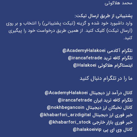
محمد هلاکوئی
پشتیبانی از طریق ارسال تیکت:
وارد داشبورد خود شده و گزینه (
تیکت پشتیبانی
) را انتخاب و بر روی
(
ارسال تیکت
) کلیک کنید. از همین طریق درخواست خود را پیگیری
کنید.
تلگرام آکادمی
AcademyHalakoei@
تلگرام کافه ترید
irancafetrade@
اینستاگرام هلاکوئی
Halakoei@
ما را در تلگرام دنبال کنید
کانال درآمد ارز دیجیتال
AcademyHalakoei@
تلگرام کافه ترید ایران
irancafetrade@
کانال نخبگان ارز دیجیتال
nokhbegancoin@
خبر فوری ارز دیجیتال
khabarfori_arzdigital@
خبر فوری بازار خارجی
khabarfori_stock@
کانال وی ای پی
halakoeivip@