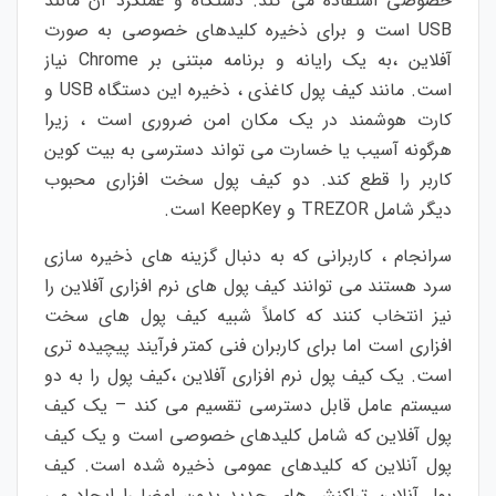
خصوصی
استفاده
می
کند
.
دستگاه
و
عملکرد
آن
مانند
USB
است
و
برای
ذخیره
کلیدهای
خصوصی
به
صورت
آفلاین
،
به
یک
رایانه
و
برنامه
مبتنی
بر
Chrome
نیاز
است
.
مانند
کیف
پول
کاغذی
،
ذخیره
این
دستگاه
USB
و
کارت
هوشمند
در
یک
مکان
امن
ضروری
است
،
زیرا
هرگونه
آسیب
یا
خسارت
می
تواند
دسترسی
به
بیت
کوین
کاربر
را
قطع
کند
.
دو
کیف
پول
سخت
افزاری
محبوب
دیگر
شامل
TREZOR
و
KeepKey
است
.
سرانجام
،
کاربرانی
که
به
دنبال
گزینه
های
ذخیره
سازی
سرد
هستند
می
توانند
کیف
پول
های
نرم
افزاری
آفلاین
را
نیز
انتخاب
کنند
که
کاملاً
شبیه
کیف
پول
های
سخت
افزاری
است
اما
برای
کاربران
فنی
کمتر
فرآیند
پیچیده
تری
است
.
یک
کیف
پول
نرم
افزاری
آفلاین
،
کیف
پول
را
به
دو
سیستم
عامل
قابل
دسترسی
تقسیم
می
کند
–
یک
کیف
پول
آفلاین
که
شامل
کلیدهای
خصوصی
است
و
یک
کیف
پول
آنلاین
که
کلیدهای
عمومی
ذخیره
شده
است
.
کیف
پول
آنلاین
تراکنش
های
جدید
بدون
امضا
را
ایجاد
می