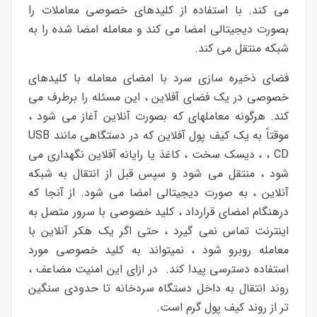
می
کند
.
با
استفاده
از
کلیدهای
خصوصی
معاملات
را
بصورت
دیجیتالی
امضا می
کند و
معامله
امضا
شده
را
به
شبکه
منتقل
می
کند
.
فضای
ذخیره
سازی
سرد
با
امضای
معامله
با
کلیدهای
خصوصی
در
یک
فضای
آفلاین
،
این
مسئله
را
برطرف
می
کند
.
هرگونه
معامله
ای
که
بصورت
آنلاین
آغاز
می
شود
،
موقتاً
به
یک
کیف
پول
آفلاین
که
در
دستگاهی
مانند
USB
CD
،
،
دیسک
سخت
،
کاغذ
یا
رایانه
آفلاین
نگهداری
می
شود
،
منتقل
می
شود
و
سپس
قبل
از
انتقال
به
شبکه
آنلاین
،
به
صورت
دیجیتالی
امضا
می
شود
.
از
آنجا
که
در
هنگام
امضای
قرارداد
،
کلید
خصوصی
با
سرور
متصل
به
اینترنت
تماس
نمی
گیرد
،
حتی
اگر
یک
هکر
آنلاین
با
معامله
روبرو
شود
،
نمی
تواند
به
کلید
خصوصی
مورد
استفاده
دسترسی
پیدا
کند
.
در
ازای
این
امنیت
مضاعف
،
روند
انتقال
به
داخل
دستگاه
سردخانه
تا
حدودی
سنگین
تر
از
روند
کیف
پول
گرم
است
.