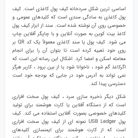
اساسی
ترین
شکل
سردخانه
کیف
پول
کاغذی
است
.
کیف
پول
کاغذی
به
سادگی
سندی
است
که
کلیدهای
عمومی
و
خصوصی
روی
آن
نوشته
شده
است
.
سند
از
ابزار
کیف
پول
کاغذ
بیت
کوین
به
صورت
آنلاین
و
با
چاپگر
آفلاین
چاپ
می
شود
.
کیف
پول
یا
سند
کاغذی
معمولاً
یک
کد
QR
بر
روی
خود
تعبیه
کرده
است
تا
بتوان
آن
را
برای
انجام
معامله
اسکن
و
امضا
کرد
.
اشکال
این
رسانه
این
است
که
اگر
کاغذ
گم
شود
،
ناخوانا
شود
یا
از
بین
برود
،
کاربر
هرگز
نمی
تواند
به
آدرس
خود
در
جایی
که
بودجه
خود
است
دسترسی
پیدا
کند
.
شکل
دیگر
ذخیره
سازی
سرد
،
کیف
پول
سخت
افزاری
است
که
از
دستگاه
آفلاین
یا
کارت
هوشمند
برای
تولید
کلیدهای
خصوصی
بصورت
آفلاین
استفاده
می
کند
.
کیف
پول
USB Ledger
نمونه
ای
از
کیف
پول
سخت
افزاری
است
که
از
کارت
هوشمند
برای
ایمن
سازی
کلیدهای