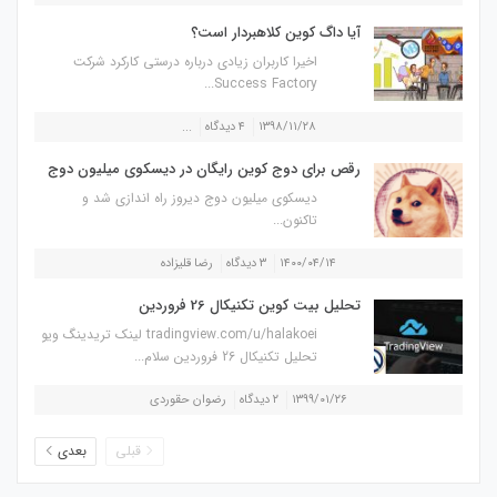
آیا داگ کوین کلاهبردار است؟
اخیرا کاربران زیادی درباره درستی کارکرد شرکت
Success Factory...
۱۳۹۸/۱۱/۲۸
۴ دیدگاه
...
رقص برای دوج کوین رایگان در دیسکوی میلیون دوج
دیسکوی میلیون دوج دیروز راه اندازی شد و
تاکنون...
۱۴۰۰/۰۴/۱۴
۳ دیدگاه
رضا قلیزاده
تحلیل بیت کوین تکنیکال 26 فروردین
tradingview.com/u/halakoei لینک تریدینگ ویو
تحلیل تکنیکال 26 فروردین سلام...
۱۳۹۹/۰۱/۲۶
۲ دیدگاه
رضوان حقوردی
قبلی
بعدی