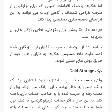
اما
هکرها
برخلاف
اقدامات
امنیتی
که
برای
جلوگیری
از
سرقت
طراحی
شده
اند
،
گاهی
اوقات
می
توانند
به
این
ابزارهای
ذخیره
سازی
دسترسی
پیدا
کنند
.
Cold storage
روشی
برای
نگهداری
آفلاین
توکن های
ارز
رمزپایه
است
.
با
استفاده
از
سردخانه
،
سرمایه
گذاران
ارز
رمزنگاری
شده
قصد
دارند
مانع
دسترسی
هکرها
به
دارایی
های
خود
از
طریق
روش
های
سنتی
شوند
.
درک
Cold Storage
وقتی
حساب
چک
،
پس
انداز
یا
کارت
اعتباری
نزد
یک
بانک
سنتی
به
خطر
بیفتد
،
این
بانک
می
تواند
پول
از
دست
رفته
یا
سرقت
شده
را به
صاحب
حساب
بازپرداخت
کند
.
با
این
حال
،
اگر
حساب
کریپتوکارنسی
یا
کیف
پول
شما
به
خطر
بیفتد
و
بیت
کوین
های
شما
به
سرقت
رفته