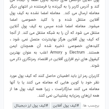
کند
و
آدرس
کاربر
را
به
گیرنده یا
فرستنده
در
انتهای
دیگر
معامله
ارسال
می
کند
.
معامله
امضا
نشده
به
کیف
پول
آفلاین
منتقل
شده
و
با
کلید
خصوصی
امضا
می
شود
.
معامله
امضا
شده
سپس
به
کیف
پول
آنلاین
منتقل
می
شود
که
آن
را
به
شبکه
منتقل
می
کند
.
از
آنجا
که
کیف
پول
آفلاین
هرگز
به
اینترنت
متصل
نمی
شود
،
کلیدهای
خصوصی
ذخیره
شده
آن
همچنان
ایمن
هستند
.
Electrum
و
Armory
اغلب
به
عنوان
بهترین
کیف
پول
های
نرم
افزاری
آفلاین
در
اقتصاد
رمزنگاری
ذکر
می
شوند
.
کاربران
رمز
ارز
باید
اطمینان
حاصل
کنند
که
کیف
پول
مورد
نظر
خود
با
کوین
هایی
که
معامله
می
کنند
یا
با
آنها
معامله
می
کنند
سازگار
است
،
زیرا
همه
کیف
پول
ها
از
همه
ارزهای
رمزپایه
پشتیبانی
نمی
کنند
.
برچسب ها:
#کیف پول آفلاین
#کیف پول ارز دیجیتال