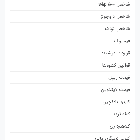
شاخص s&p 500
شاخص داوجونز
شاخص نزدک
فیسبوک
قرارداد هوشمند
قوانین کشورها
قیمت ریپل
قیمت لایتکوین
کاربرد بلاکچین
کافه ترید
کلاهبرداری
کلوپ نخبگان مالی