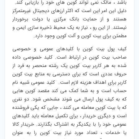
باشد
،
مالک
نمی
تواند
کوین
های
خود
را
بازیابی
کند
.
دلیل
این
امر
این
است
که
اکثر
ارزهای
دیجیتال
غیرمتمرکز
هستند
و
از
حمایت
بانک
مرکزی
یا
دولت
برخوردار
نیستند
.
از
این
رو
،
نیاز
به
یک
محیط
ذخیره
سازی
ایمن
و
مطمئن
برای
بیت
کوین
و
آلت
کوین
وجود
دارد
.
کیف
پول
بیت
کوین
با
کلیدهای
عمومی
و
خصوصی
صاحب
بیت
کوین
در
ارتباط
است
.
کلید
خصوصی
داده
شده
به
هر
کاربر
بیت
کوین
یک
رشته
منحصر
به
فرد
از
حروف
عددی
است
که
برای
دسترسی
به
منابع
بیت
کوین
کاربر
برای
اهداف
هزینه
لازم
است
.
کلید
عمومی
شبیه
نام
حساب
است
و
به
شما
کمک
می
کند
مقصد
کوین
هایی
که
به
کیف
پول
ارسال
می
شوند
مشخص
شود
.
دو
نفری
که
با
بیت
کوین
معامله
می
کنند
،
جایی
که
یکی
فروشنده
است
و
دیگری
خریدار
،
برای
تکمیل
معامله
باید
کلیدهای
عمومی
خود
را
با
یکدیگر
به
اشتراک
بگذارند
.
خریدار
کالا
یا
خدمات
،
تعداد
مورد
نیاز
بیت
کوین
را
به
عنوان