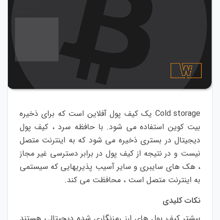
storage
Cold
یک
کیف
پول
آفلاین
است
که
برای
ذخیره
بیت
کوین
استفاده
می
شود
.
با
حافظه
سرد
،
کیف
پول
دیجیتال
در
بستری
ذخیره
می
شود
که
به
اینترنت
متصل
نیست
و
در
نتیجه
از
کیف
پول
در
برابر
دسترسی
غیر
مجاز
،
هک
های
سایبری
و
سایر
آسیب
پذیری
هایی
که
سیستمی
به
اینترنت
متصل
است
،
محافظت
می
کند
.
نکات
کلیدی
بیشتر
کیف
پول
های
ارز
رمزنگاری
شده
دیجیتالی
هستند