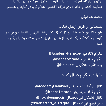
بهترین پایگاه آموزشی به زبان فارسی تبدیل شود. در این راه با
حمایت اعضا و خانواده ی بزرگ آکادمی هلاکوئی، در کنارتان هستم.
محمد هلاکوئی
پشتیبانی از طریق ارسال تیکت:
وارد داشبورد خود شده و گزینه (
تیکت پشتیبانی
) را انتخاب و بر روی
(
ارسال تیکت
) کلیک کنید. از همین طریق درخواست خود را پیگیری
کنید.
تلگرام آکادمی
AcademyHalakoei@
تلگرام کافه ترید
irancafetrade@
اینستاگرام هلاکوئی
Halakoei@
ما را در تلگرام دنبال کنید
کانال درآمد ارز دیجیتال
AcademyHalakoei@
تلگرام کافه ترید ایران
irancafetrade@
کانال نخبگان ارز دیجیتال
nokhbegancoin@
خبر فوری ارز دیجیتال
khabarfori_arzdigital@