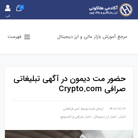
0
حس
اب
کارب
ری
مرجع آموزش بازار مالی و ارز دیجیتال
فهرست
حضور مت دیمون در آگهی تبلیغاتی
صرافی Crypto‌.‌com
۱۴۰۰/۰۸/۰۶
ارسال شده توسط
امیر فراهانی
اخبار
،
اخبار ارز دیجیتال
،
اخبار صرافی و اکسچنج