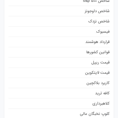
شاخص s&p 500
شاخص داوجونز
شاخص نزدک
فیسبوک
قرارداد هوشمند
قوانین کشورها
قیمت ریپل
قیمت لایتکوین
کاربرد بلاکچین
کافه ترید
کلاهبرداری
کلوپ نخبگان مالی