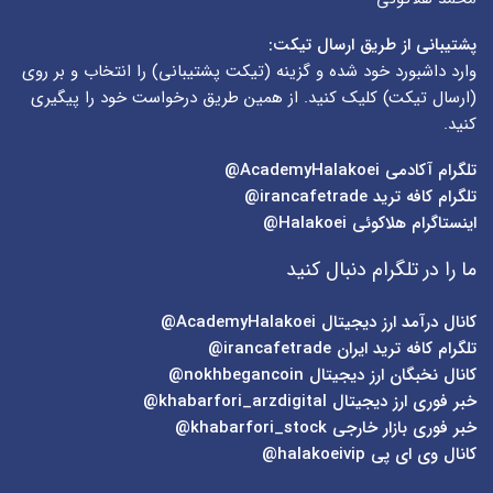
پشتیبانی از طریق ارسال تیکت:
وارد داشبورد خود شده و گزینه (
تیکت پشتیبانی
) را انتخاب و بر روی
(
ارسال تیکت
) کلیک کنید. از همین طریق درخواست خود را پیگیری
کنید.
تلگرام آکادمی
AcademyHalakoei@
تلگرام کافه ترید
irancafetrade@
اینستاگرام هلاکوئی
Halakoei@
ما را در تلگرام دنبال کنید
کانال درآمد ارز دیجیتال
AcademyHalakoei@
تلگرام کافه ترید ایران
irancafetrade@
کانال نخبگان ارز دیجیتال
nokhbegancoin@
خبر فوری ارز دیجیتال
khabarfori_arzdigital@
خبر فوری بازار خارجی
khabarfori_stock@
کانال وی ای پی
halakoeivip@