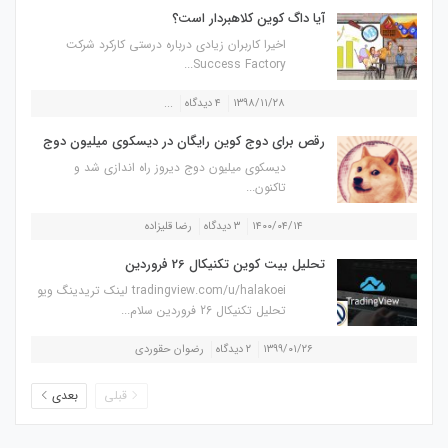
آیا داگ کوین کلاهبردار است؟
اخیرا کاربران زیادی درباره درستی کارکرد شرکت
Success Factory...
۱۳۹۸/۱۱/۲۸
۴ دیدگاه
...
رقص برای دوج کوین رایگان در دیسکوی میلیون دوج
دیسکوی میلیون دوج دیروز راه اندازی شد و
تاکنون...
۱۴۰۰/۰۴/۱۴
۳ دیدگاه
رضا قلیزاده
تحلیل بیت کوین تکنیکال 26 فروردین
tradingview.com/u/halakoei لینک تریدینگ ویو
تحلیل تکنیکال 26 فروردین سلام...
۱۳۹۹/۰۱/۲۶
۲ دیدگاه
رضوان حقوردی
قبلی
بعدی