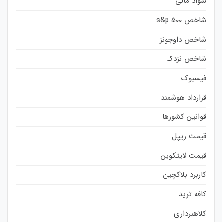
سواد مالی
شاخص s&p 500
شاخص داوجونز
شاخص نزدک
فیسبوک
قرارداد هوشمند
قوانین کشورها
قیمت ریپل
قیمت لایتکوین
کاربرد بلاکچین
کافه ترید
کلاهبرداری