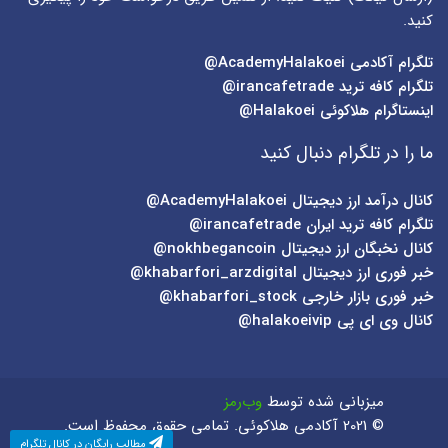
کنید.
تلگرام آکادمی
AcademyHalakoei@
تلگرام کافه ترید
irancafetrade@
اینستاگرام هلاکوئی
Halakoei@
ما را در تلگرام دنبال کنید
کانال درآمد ارز دیجیتال
AcademyHalakoei@
تلگرام کافه ترید ایران
irancafetrade@
کانال نخبگان ارز دیجیتال
nokhbegancoin@
خبر فوری ارز دیجیتال
khabarfori_arzdigital@
خبر فوری بازار خارجی
khabarfori_stock@
کانال وی ای پی
halakoeivip@
میزبانی شده توسط
وب‌رمز
© 2021 آکادمی هلاکوئی. تمامی حقوق محفوظ است.
مطالب رایگان در کانال تلگرام