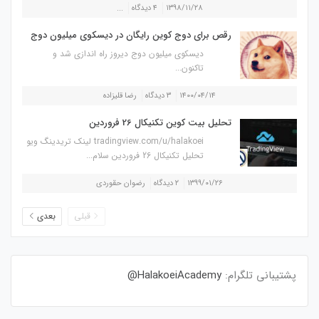
۱۳۹۸/۱۱/۲۸
۴ دیدگاه
...
رقص برای دوج کوین رایگان در دیسکوی میلیون دوج
دیسکوی میلیون دوج دیروز راه اندازی شد و
تاکنون...
۱۴۰۰/۰۴/۱۴
۳ دیدگاه
رضا قلیزاده
تحلیل بیت کوین تکنیکال 26 فروردین
tradingview.com/u/halakoei لینک تریدینگ ویو
تحلیل تکنیکال 26 فروردین سلام...
۱۳۹۹/۰۱/۲۶
۲ دیدگاه
رضوان حقوردی
قبلی
بعدی
پشتیبانی تلگرام:
HalakoeiAcademy@