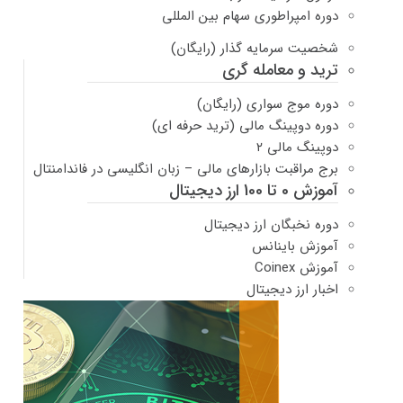
دوره امپراطوری سهام بین المللی
شخصیت سرمایه گذار (رایگان)
ترید و معامله گری
دوره موج سواری (رایگان)
دوره دوپینگ مالی (ترید حرفه ای)
دوپینگ مالی ۲
برج مراقبت بازارهای مالی – زبان انگلیسی در فاندامنتال
آموزش 0 تا 100 ارز دیجیتال
دوره نخبگان ارز دیجیتال
آموزش باینانس
آموزش Coinex
اخبار ارز دیجیتال