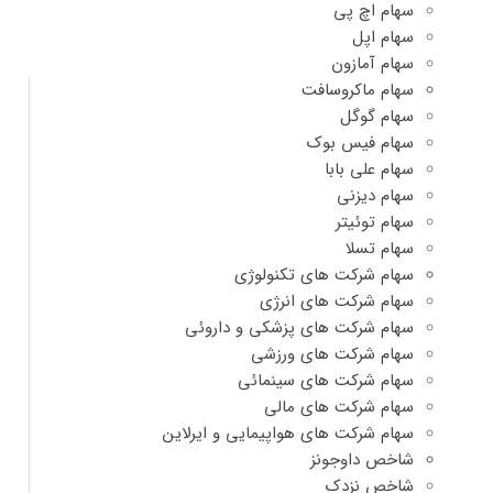
سهام اچ پی
سهام اپل
سهام آمازون
سهام ماکروسافت
سهام گوگل
سهام فیس بوک
سهام علی بابا
سهام دیزنی
سهام توئیتر
سهام تسلا
سهام شرکت های تکنولوژی
سهام شرکت های انرژی
سهام شرکت های پزشکی و داروئی
سهام شرکت های ورزشی
سهام شرکت های سینمائی
سهام شرکت های مالی
سهام شرکت های هواپیمایی و ایرلاین
شاخص داوجونز
شاخص نزدک