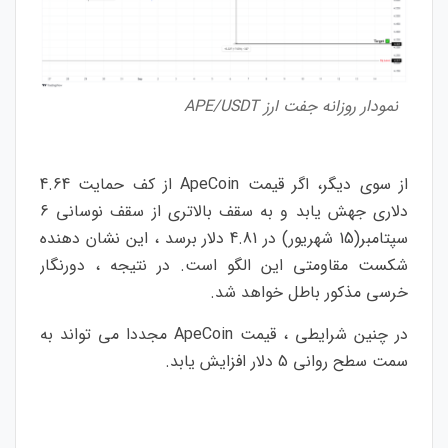
نمودار روزانه جفت ارز APE/USDT
از سوی دیگر، اگر قیمت ApeCoin از کف حمایت 4.64
دلاری جهش یابد و به سقف بالاتری از سقف نوسانی 6
سپتامبر(15 شهریور) در 4.81 دلار برسد ، این نشان دهنده
شکست مقاومتی این الگو است. در نتیجه ، دورنگار
خرسی مذکور باطل خواهد شد.
در چنین شرایطی ، قیمت ApeCoin مجددا می تواند به
سمت سطح روانی 5 دلار افزایش یابد.