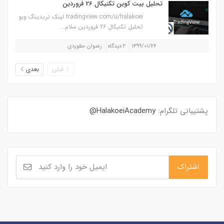
تحلیل بیت کوین تکنیکال 26 فروردین
tradingview.com/u/halakoei لینک تریدینگ ویو
تحلیل تکنیکال 26 فروردین سلام...
۱۳۹۹/۰۱/۲۶
۲ دیدگاه
رضوان حقوردی
قبلی
بعدی
پشتیبانی تلگرام:
HalakoeiAcademy@