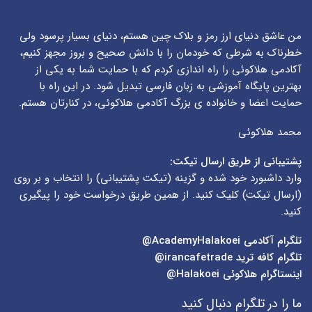
من عاشق دنیای ارز رمز و بلاک چین هستم، دنیای بسیار پرسود ولی
خطرناک به شرطی که خودمان را با دانش صحیح و بروز مجهز کنیم،
آکادمی هلاکوئی را راه اندازی کردم که با حمایت شما به یکی از
بهترین پایگاه آموزشی به زبان فارسی تبدیل شود. در این راه با
حمایت اعضا و خانواده ی بزرگ آکادمی هلاکوئی، در کنارتان هستم.
محمد هلاکوئی
پشتیبانی از طریق ارسال تیکت:
وارد داشبورد خود شده و گزینه (
تیکت پشتیبانی
) را انتخاب و بر روی
(
ارسال تیکت
) کلیک کنید. از همین طریق درخواست خود را پیگیری
کنید.
تلگرام آکادمی
AcademyHalakoei@
تلگرام کافه ترید
irancafetrade@
اینستاگرام هلاکوئی
Halakoei@
ما را در تلگرام دنبال کنید