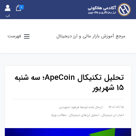
0
حس
اب
کارب
ری
مرجع آموزش بازار مالی و ارز دیجیتال
فهرست
تحلیل تکنیکال ApeCoin؛ سه شنبه
15 شهریور
۱۴۰۱/۰۶/۱۵
ارسال شده توسط
فرهود تجویدی
اخبار ارز دیجیتال
،
تحلیل ارزهای دیجیتال
،
مطالب ویژه