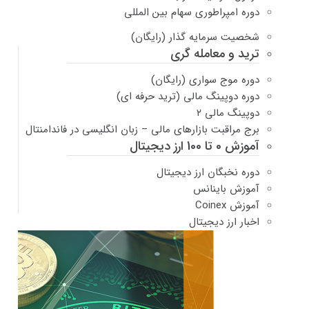
دوره امپراطوری سهام بین المللی
شخصیت سرمایه گذار (رایگان)
ترید و معامله گری
دوره موج سواری (رایگان)
دوره دوپینگ مالی (ترید حرفه ای)
دوپینگ مالی ۲
برج مراقبت بازارهای مالی – زبان انگلیسی در فاندامنتال
آموزش 0 تا 100 ارز دیجیتال
دوره نخبگان ارز دیجیتال
آموزش باینانس
آموزش Coinex
اخبار ارز دیجیتال