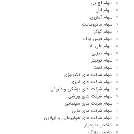
سهام اچ پی
سهام اپل
سهام آمازون
سهام ماکروسافت
سهام گوگل
سهام فیس بوک
سهام علی بابا
سهام دیزنی
سهام توئیتر
سهام تسلا
سهام شرکت های تکنولوژی
سهام شرکت های انرژی
سهام شرکت های پزشکی و داروئی
سهام شرکت های ورزشی
سهام شرکت های سینمائی
سهام شرکت های مالی
سهام شرکت های هواپیمایی و ایرلاین
شاخص داوجونز
شاخص نزدک