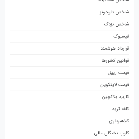
شاخص داوجونز
شاخص نزدک
فیسبوک
قرارداد هوشمند
قوانین کشورها
قیمت ریپل
قیمت لایتکوین
کاربرد بلاکچین
کافه ترید
کلاهبرداری
کلوپ نخبگان مالی