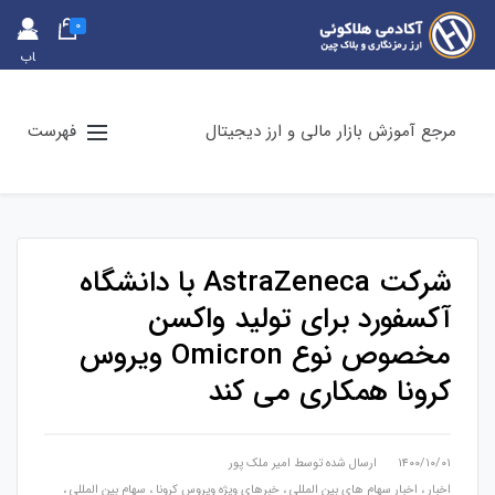
0
حس
اب
کارب
ری
مرجع آموزش بازار مالی و ارز دیجیتال
فهرست
شرکت AstraZeneca با دانشگاه
آکسفورد برای تولید واکسن
مخصوص نوع Omicron ویروس
کرونا همکاری می کند
۱۴۰۰/۱۰/۰۱
ارسال شده توسط
امیر ملک پور
اخبار
،
اخبار سهام های بین المللی
،
خبرهای ویژه ویروس کرونا
،
سهام بین المللی
،