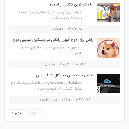
آیا داگ کوین کلاهبردار است؟
اخیرا کاربران زیادی درباره درستی کارکرد شرکت
Success Factory...
۱۳۹۸/۱۱/۲۸
۴ دیدگاه
...
رقص برای دوج کوین رایگان در دیسکوی میلیون دوج
دیسکوی میلیون دوج دیروز راه اندازی شد و
تاکنون...
۱۴۰۰/۰۴/۱۴
۳ دیدگاه
رضا قلیزاده
تحلیل بیت کوین تکنیکال 26 فروردین
tradingview.com/u/halakoei لینک تریدینگ ویو
تحلیل تکنیکال 26 فروردین سلام...
۱۳۹۹/۰۱/۲۶
۲ دیدگاه
رضوان حقوردی
قبلی
بعدی