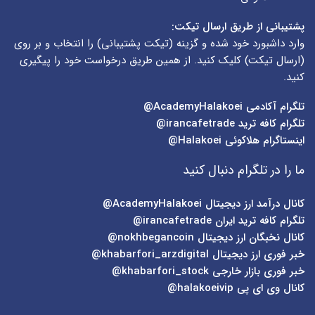
پشتیبانی از طریق ارسال تیکت:
وارد داشبورد خود شده و گزینه (
تیکت پشتیبانی
) را انتخاب و بر روی
(
ارسال تیکت
) کلیک کنید. از همین طریق درخواست خود را پیگیری
کنید.
تلگرام آکادمی
AcademyHalakoei@
تلگرام کافه ترید
irancafetrade@
اینستاگرام هلاکوئی
Halakoei@
ما را در تلگرام دنبال کنید
کانال درآمد ارز دیجیتال
AcademyHalakoei@
تلگرام کافه ترید ایران
irancafetrade@
کانال نخبگان ارز دیجیتال
nokhbegancoin@
خبر فوری ارز دیجیتال
khabarfori_arzdigital@
خبر فوری بازار خارجی
khabarfori_stock@
کانال وی ای پی
halakoeivip@