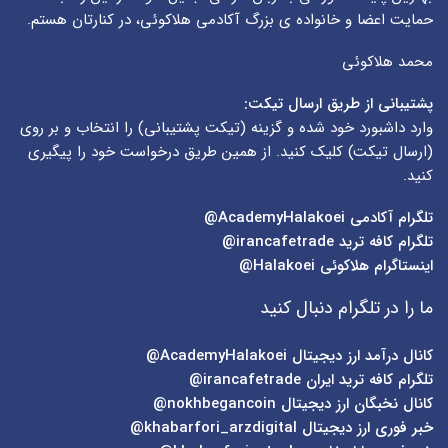
حمایت اعضا و خانواده ی بزرگ آکادمی هلاکوئی، در کنارتان هستم.
محمد هلاکوئی
پشتیبانی از طریق ارسال تیکت:
وارد داشبورد خود شده و گزینه (
تیکت پشتیبانی
) را انتخاب و بر روی
(
ارسال تیکت
) کلیک کنید. از همین طریق درخواست خود را پیگیری
کنید.
تلگرام آکادمی
AcademyHalakoei@
تلگرام کافه ترید
irancafetrade@
اینستاگرام هلاکوئی
Halakoei@
ما را در تلگرام دنبال کنید
کانال درآمد ارز دیجیتال
AcademyHalakoei@
تلگرام کافه ترید ایران
irancafetrade@
کانال نخبگان ارز دیجیتال
nokhbegancoin@
خبر فوری ارز دیجیتال
khabarfori_arzdigital@