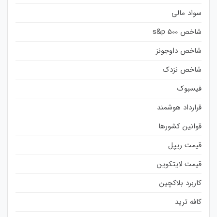
سواد مالی
شاخص s&p 500
شاخص داوجونز
شاخص نزدک
فیسبوک
قرارداد هوشمند
قوانین کشورها
قیمت ریپل
قیمت لایتکوین
کاربرد بلاکچین
کافه ترید