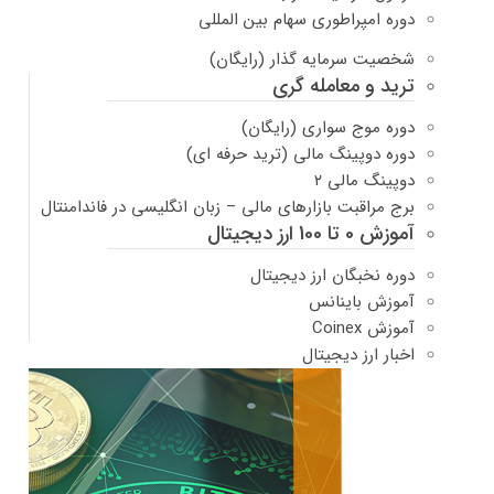
دوره امپراطوری سهام بین المللی
شخصیت سرمایه گذار (رایگان)
ترید و معامله گری
دوره موج سواری (رایگان)
دوره دوپینگ مالی (ترید حرفه ای)
دوپینگ مالی ۲
برج مراقبت بازارهای مالی – زبان انگلیسی در فاندامنتال
آموزش 0 تا 100 ارز دیجیتال
دوره نخبگان ارز دیجیتال
آموزش باینانس
آموزش Coinex
اخبار ارز دیجیتال