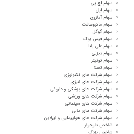
سهام اچ پی
سهام اپل
سهام آمازون
سهام ماکروسافت
سهام گوگل
سهام فیس بوک
سهام علی بابا
سهام دیزنی
سهام توئیتر
سهام تسلا
سهام شرکت های تکنولوژی
سهام شرکت های انرژی
سهام شرکت های پزشکی و داروئی
سهام شرکت های ورزشی
سهام شرکت های سینمائی
سهام شرکت های مالی
سهام شرکت های هواپیمایی و ایرلاین
شاخص داوجونز
شاخص نزدک