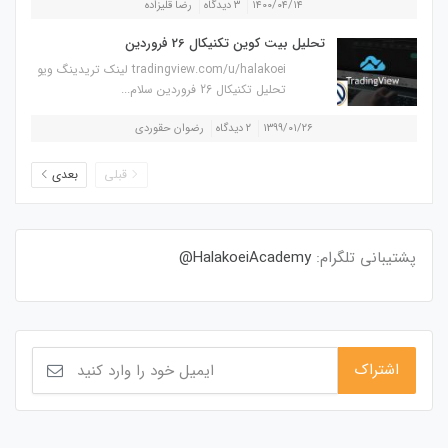
۱۴۰۰/۰۴/۱۴
۳ دیدگاه
رضا قلیزاده
تحلیل بیت کوین تکنیکال 26 فروردین
tradingview.com/u/halakoei لینک تریدینگ ویو
تحلیل تکنیکال 26 فروردین سلام...
۱۳۹۹/۰۱/۲۶
۲ دیدگاه
رضوان حقوردی
قبلی
بعدی
پشتیبانی تلگرام:
HalakoeiAcademy@