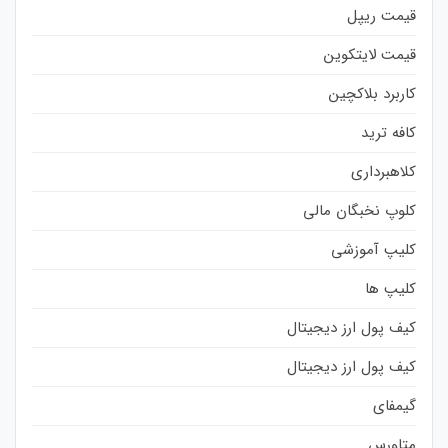
قیمت ریپل
قیمت لایتکوین
کاربرد بلاکچین
کافه ترید
کلاهبرداری
کلوپ نخبگان مالی
کلیپ آموزشی
کلیپ ها
کیف پول ارز دیجیتال
کیف پول ارز دیجیتال
گیمفای
متاورس