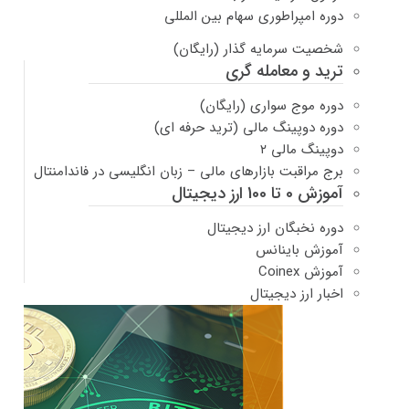
دوره امپراطوری سهام بین المللی
شخصیت سرمایه گذار (رایگان)
ترید و معامله گری
دوره موج سواری (رایگان)
دوره دوپینگ مالی (ترید حرفه ای)
دوپینگ مالی ۲
برج مراقبت بازارهای مالی – زبان انگلیسی در فاندامنتال
آموزش 0 تا 100 ارز دیجیتال
دوره نخبگان ارز دیجیتال
آموزش باینانس
آموزش Coinex
اخبار ارز دیجیتال