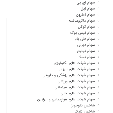
سهام اچ پی
سهام اپل
سهام آمازون
سهام ماکروسافت
سهام گوگل
سهام فیس بوک
سهام علی بابا
سهام دیزنی
سهام توئیتر
سهام تسلا
سهام شرکت های تکنولوژی
سهام شرکت های انرژی
سهام شرکت های پزشکی و داروئی
سهام شرکت های ورزشی
سهام شرکت های سینمائی
سهام شرکت های مالی
سهام شرکت های هواپیمایی و ایرلاین
شاخص داوجونز
شاخص نزدک