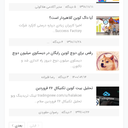
۱۳۹۸/۱۱/۱۱
۵ دیدگاه
مدیر آکادمی هلاکوئی
آیا داگ کوین کلاهبردار است؟
اخیرا کاربران زیادی درباره درستی کارکرد شرکت
Success Factory...
۱۳۹۸/۱۱/۲۸
۴ دیدگاه
...
رقص برای دوج کوین رایگان در دیسکوی میلیون دوج
دیسکوی میلیون دوج دیروز راه اندازی شد و
تاکنون...
۱۴۰۰/۰۴/۱۴
۳ دیدگاه
رضا قلیزاده
تحلیل بیت کوین تکنیکال 26 فروردین
tradingview.com/u/halakoei لینک تریدینگ ویو
تحلیل تکنیکال 26 فروردین سلام...
۱۳۹۹/۰۱/۲۶
۲ دیدگاه
رضوان حقوردی
قبلی
بعدی