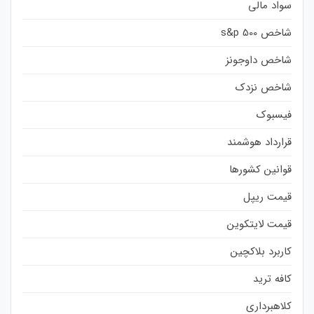
سواد مالی
شاخص s&p 500
شاخص داوجونز
شاخص نزدک
فیسبوک
قرارداد هوشمند
قوانین کشورها
قیمت ریپل
قیمت لایتکوین
کاربرد بلاکچین
کافه ترید
کلاهبرداری