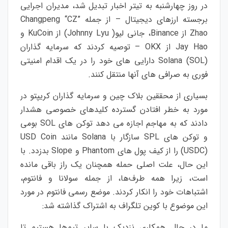
در روز چهارشنبه به تیتر اخبار تبدیل شد، مدیران اجرایی
برجسته ارزهای دیجیتال – از جمله Changpeng “CZ”
Zhao از Binance، جانی لیو( Johnny Lyu) از KuCoin و
Jay Hao از OKX – توصیه کردند که سرمایه گذاران
Solana (SOL) دارایی های خود را در یک اقدام امنیتی
فوری به صرافی های آنها منتقل کنند.
بسیاری از محققین بلاک چین و سرمایه گذاران کریپتو در
مورد به خطر افتادن گسترده کلیدهای خصوصی هشدار
دادند که به مهاجم اجازه می دهد توکن های SOL بومی
و توکن های SPL سازگار با Solana مانند USD Coin
(USDC) را از کیف پول های Phantom و Slope بدزدد. با
این حال، علت اصلی حمله همچنان یک راز باقی مانده
است، زیرا همه طرف‌ها، از جمله سولانا و فانتوم،
اشتباهات خود را انکار کردند. موضع رسمی فانتوم در مورد
این موضوع با کوین تلگراف به اشتراک گذاشته شد:
ما در حال همکاری نزدیک با سایر تیم‌ها هستیم تا