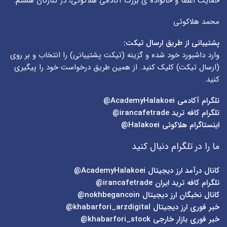
حمایت اعضا و خانواده ی بزرگ آکادمی هلاکوئی، در کنارتان هستم.
محمد هلاکوئی
پشتیبانی از طریق ارسال تیکت:
وارد داشبورد خود شده و گزینه (
تیکت پشتیبانی
) را انتخاب و بر روی
(
ارسال تیکت
) کلیک کنید. از همین طریق درخواست خود را پیگیری
کنید.
تلگرام آکادمی
AcademyHalakoei@
تلگرام کافه ترید
irancafetrade@
اینستاگرام هلاکوئی
Halakoei@
ما را در تلگرام دنبال کنید
کانال درآمد ارز دیجیتال
AcademyHalakoei@
تلگرام کافه ترید ایران
irancafetrade@
کانال نخبگان ارز دیجیتال
nokhbegancoin@
خبر فوری ارز دیجیتال
khabarfori_arzdigital@
خبر فوری بازار خارجی
khabarfori_stock@