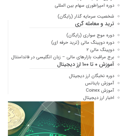
دوره امپراطوری سهام بین المللی
شخصیت سرمایه گذار (رایگان)
ترید و معامله گری
دوره موج سواری (رایگان)
دوره دوپینگ مالی (ترید حرفه ای)
دوپینگ مالی ۲
برج مراقبت بازارهای مالی – زبان انگلیسی در فاندامنتال
آموزش 0 تا 100 ارز دیجیتال
دوره نخبگان ارز دیجیتال
آموزش باینانس
آموزش Coinex
اخبار ارز دیجیتال