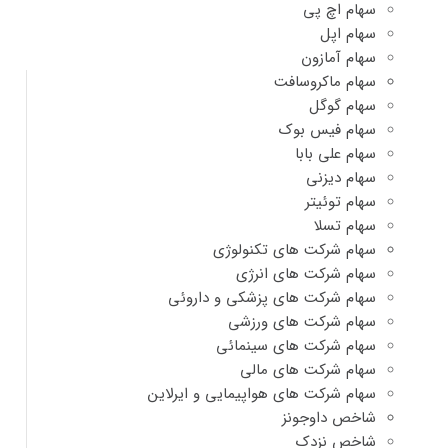
سهام اچ پی
سهام اپل
سهام آمازون
سهام ماکروسافت
سهام گوگل
سهام فیس بوک
سهام علی بابا
سهام دیزنی
سهام توئیتر
سهام تسلا
سهام شرکت های تکنولوژی
سهام شرکت های انرژی
سهام شرکت های پزشکی و داروئی
سهام شرکت های ورزشی
سهام شرکت های سینمائی
سهام شرکت های مالی
سهام شرکت های هواپیمایی و ایرلاین
شاخص داوجونز
شاخص نزدک