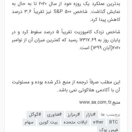
بدترین عملکرد یک روزه خود از سال 2020 تا به حال به
نمایش گذاشت. شاخص S&P 500 نیز تقریباً 3.6 درصد
کاهش پیدا کرد.
شاخص نزدک کامپوزیت تقریباً 5 درصد سقوط کرد و در
پایان روز به 12317.69 رسید که کمترین میزان آن از نوامبر
2020(آبان 1399) است.
این مطلب صرفاً ترجمه از منبع ذکر شده بوده و مسئولیت
آن با آکادمی هلاکوئی نمی باشد.
منبع:
www.aa.com.tr
برچسب ها:
#بازار
#رمزارز
#فناوری
#گوگل
BTC
ether
ایالات متحده
بیت کوین
سهام
فیس بوک