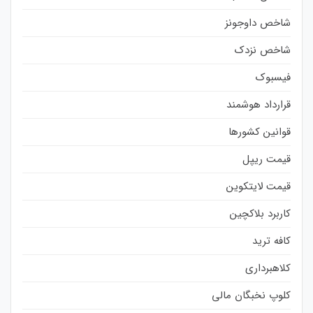
شاخص داوجونز
شاخص نزدک
فیسبوک
قرارداد هوشمند
قوانین کشورها
قیمت ریپل
قیمت لایتکوین
کاربرد بلاکچین
کافه ترید
کلاهبرداری
کلوپ نخبگان مالی