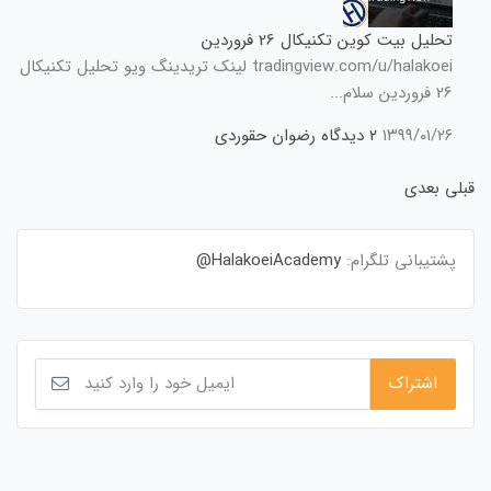
تحلیل بیت کوین تکنیکال 26 فروردین
tradingview.com/u/halakoei لینک تریدینگ ویو تحلیل تکنیکال
26 فروردین سلام...
۱۳۹۹/۰۱/۲۶
۲ دیدگاه
رضوان حقوردی
قبلی
بعدی
پشتیبانی تلگرام:
HalakoeiAcademy@