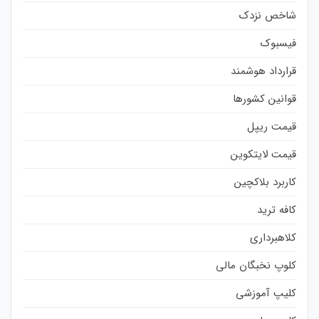
شاخص نزدک
فیسبوک
قرارداد هوشمند
قوانین کشورها
قیمت ریپل
قیمت لایتکوین
کاربرد بلاکچین
کافه ترید
کلاهبرداری
کلوپ نخبگان مالی
کلیپ آموزشی