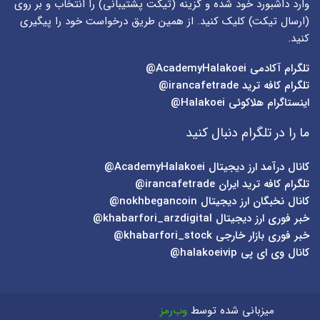
وارد داشبورد خود شده و گزینه (
تیکت پشتیبانی
) را انتخاب و بر روی
(
ارسال تیکت
) کلیک کنید. از همین طریق درخواست خود را پیگیری
کنید.
تلگرام آکادمی
AcademyHalakoei@
تلگرام کافه ترید
irancafetrade@
اینستاگرام هلاکوئی
Halakoei@
ما را در تلگرام دنبال کنید
کانال درآمد ارز دیجیتال
AcademyHalakoei@
تلگرام کافه ترید ایران
irancafetrade@
کانال نخبگان ارز دیجیتال
nokhbegancoin@
خبر فوری ارز دیجیتال
khabarfori_arzdigital@
خبر فوری بازار خارجی
khabarfori_stock@
کانال وی ای پی
halakoeivip@
میزبانی شده توسط
وب‌رمز