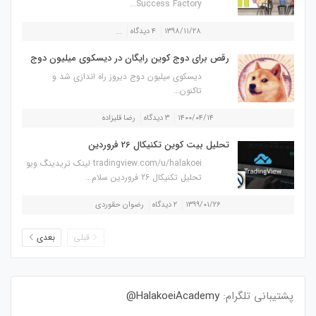
Success Factory...
۱۳۹۸/۱۱/۲۸
۴ دیدگاه
...
رقص برای دوج کوین رایگان در دیسکوی میلیون دوج
دیسکوی میلیون دوج دیروز راه اندازی شد و
تاکنون...
۱۴۰۰/۰۴/۱۴
۳ دیدگاه
رضا قلیزاده
تحلیل بیت کوین تکنیکال 26 فروردین
tradingview.com/u/halakoei لینک تریدینگ ویو
تحلیل تکنیکال 26 فروردین سلام...
۱۳۹۹/۰۱/۲۶
۲ دیدگاه
رضوان حقوردی
قبلی
بعدی
پشتیبانی تلگرام:
HalakoeiAcademy@