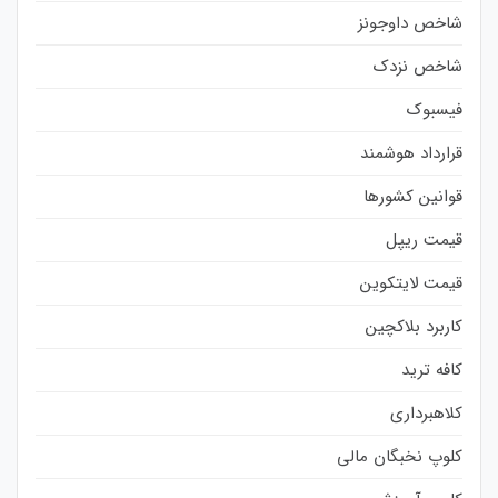
شاخص داوجونز
شاخص نزدک
فیسبوک
قرارداد هوشمند
قوانین کشورها
قیمت ریپل
قیمت لایتکوین
کاربرد بلاکچین
کافه ترید
کلاهبرداری
کلوپ نخبگان مالی