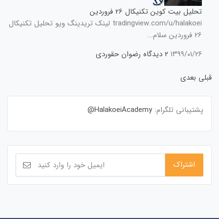
تحلیل بیت کوین تکنیکال 26 فروردین
tradingview.com/u/halakoei لینک تریدینگ ویو تحلیل تکنیکال
26 فروردین سلام...
۱۳۹۹/۰۱/۲۶
۲ دیدگاه
رضوان حقوردی
قبلی
بعدی
پشتیبانی تلگرام:
HalakoeiAcademy@