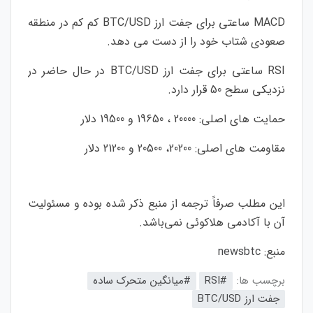
MACD ساعتی برای جفت ارز BTC/USD کم کم در منطقه
صعودی شتاب خود را از دست می دهد.
RSI ساعتی برای جفت ارز BTC/USD در حال حاضر در
نزدیکی سطح 50 قرار دارد.
حمایت های اصلی: 20000 ، 19650 و 19500 دلار
مقاومت های اصلی: 20200، 20500 و 21200 دلار
این مطلب صرفاً ترجمه از منبع ذکر شده بوده و مسئولیت
آن با آکادمی هلاکوئی نمی‌باشد.
منبع:
newsbtc
برچسب ها:
#RSI
#میانگین متحرک ساده
جفت ارز BTC/USD