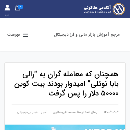
0
حس
اب
کارب
ری
مرجع آموزش بازار مالی و ارز دیجیتال
فهرست
همچنان که معامله گران به “رالی
بابا نوئلی” امیدوار بودند بیت کوین
50000 دلار را پس گرفت
۱۴۰۰/۱۰/۰۳
ارسال شده توسط
محمد تقی دهلوی
اخبار
،
اخبار ارز دیجیتال