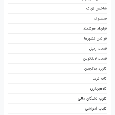
شاخص نزدک
فیسبوک
قرارداد هوشمند
قوانین کشورها
قیمت ریپل
قیمت لایتکوین
کاربرد بلاکچین
کافه ترید
کلاهبرداری
کلوپ نخبگان مالی
کلیپ آموزشی