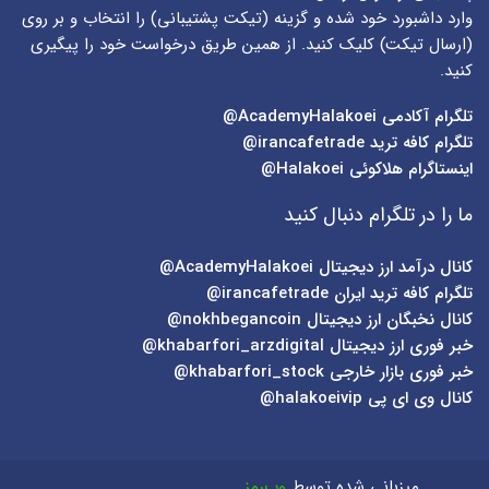
وارد داشبورد خود شده و گزینه (
تیکت پشتیبانی
) را انتخاب و بر روی
(
ارسال تیکت
) کلیک کنید. از همین طریق درخواست خود را پیگیری
کنید.
تلگرام آکادمی
AcademyHalakoei@
تلگرام کافه ترید
irancafetrade@
اینستاگرام هلاکوئی
Halakoei@
ما را در تلگرام دنبال کنید
کانال درآمد ارز دیجیتال
AcademyHalakoei@
تلگرام کافه ترید ایران
irancafetrade@
کانال نخبگان ارز دیجیتال
nokhbegancoin@
خبر فوری ارز دیجیتال
khabarfori_arzdigital@
خبر فوری بازار خارجی
khabarfori_stock@
کانال وی ای پی
halakoeivip@
میزبانی شده توسط
وب‌رمز