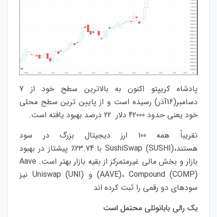
پادشاه کریپتو اکنون به بالاترین سطح خود از 7
دسامبر(16آذر) رسیده است و از پایین ترین سطح محلی
خود یعنی حدود 42000 دلار 22 درصد بهبود یافته است.
تقریباً همه 100 ارز دیجیتال بزرگ در سود
هستند،SushiSwap (SUSHI) با 23.74٪ پیشتاز در بهبود
بازار و بخش مالی غیرمتمرکز از بقیه بازار بهتر است. Aave
(AAVE)، Compound (COMP) و Uniswap (UNI) نیز
سودهای دو رقمی را ثبت کرده اند
یک رالی بابانوئلی محتمل است