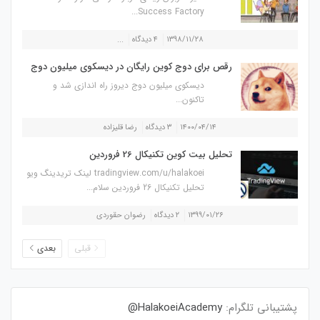
Success Factory...
۱۳۹۸/۱۱/۲۸
۴ دیدگاه
...
رقص برای دوج کوین رایگان در دیسکوی میلیون دوج
دیسکوی میلیون دوج دیروز راه اندازی شد و
تاکنون...
۱۴۰۰/۰۴/۱۴
۳ دیدگاه
رضا قلیزاده
تحلیل بیت کوین تکنیکال 26 فروردین
tradingview.com/u/halakoei لینک تریدینگ ویو
تحلیل تکنیکال 26 فروردین سلام...
۱۳۹۹/۰۱/۲۶
۲ دیدگاه
رضوان حقوردی
قبلی
بعدی
پشتیبانی تلگرام:
HalakoeiAcademy@