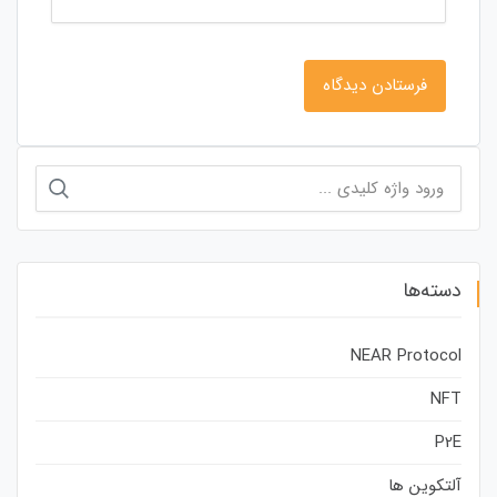
جستجو
برای:
دسته‌ها
NEAR Protocol
NFT
P2E
آلتکوین ها