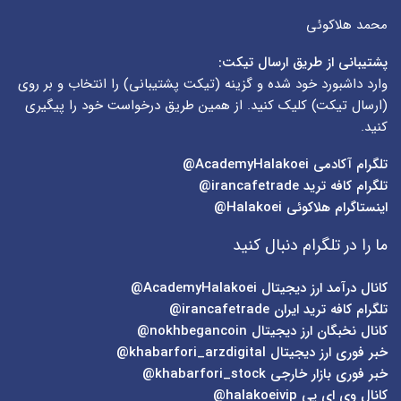
محمد هلاکوئی
پشتیبانی از طریق ارسال تیکت:
وارد داشبورد خود شده و گزینه (
تیکت پشتیبانی
) را انتخاب و بر روی
(
ارسال تیکت
) کلیک کنید. از همین طریق درخواست خود را پیگیری
کنید.
تلگرام آکادمی
AcademyHalakoei@
تلگرام کافه ترید
irancafetrade@
اینستاگرام هلاکوئی
Halakoei@
ما را در تلگرام دنبال کنید
کانال درآمد ارز دیجیتال
AcademyHalakoei@
تلگرام کافه ترید ایران
irancafetrade@
کانال نخبگان ارز دیجیتال
nokhbegancoin@
خبر فوری ارز دیجیتال
khabarfori_arzdigital@
خبر فوری بازار خارجی
khabarfori_stock@
کانال وی ای پی
halakoeivip@