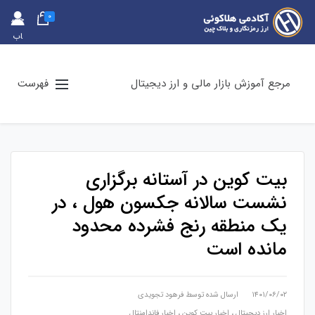
0
حس
اب
کارب
ری
مرجع آموزش بازار مالی و ارز دیجیتال
فهرست
بیت کوین در آستانه برگزاری
نشست سالانه جکسون هول ، در
یک منطقه رنج فشرده محدود
مانده است
۱۴۰۱/۰۶/۰۲
ارسال شده توسط
فرهود تجویدی
اخبار ارز دیجیتال
،
اخبار بیت کوین
،
اخبار فاندامنتال