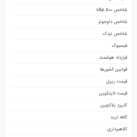
شاخص s&p 500
شاخص داوجونز
شاخص نزدک
فیسبوک
قرارداد هوشمند
قوانین کشورها
قیمت ریپل
قیمت لایتکوین
کاربرد بلاکچین
کافه ترید
کلاهبرداری