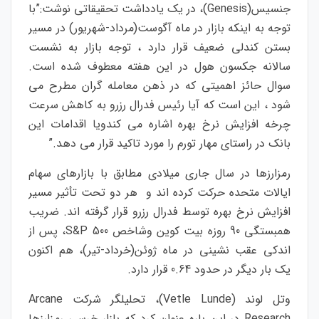
جنسیس(Genesis)، در یک یادداشت تحقیقاتی نوشت:”با
توجه به اینکه بازار در ماه آگوست(مرداد-شهریور) در مسیر
بستن کندلی ضعیف قرار دارد ، توجه بازار به نشست
سالانه جکسون هول در این هفته معطوف شده است.
سوال حائز اهمیتی که در ذهن معامله گران مطرح می
شود ، این است که آیا رئیس فدرال رزرو به کاهش سرعت
چرخه افزایش نرخ بهره اشاره می کندویا اقدامات این
بانک در راستای مهار تورم را مورد تاکید قرار می دهد.”
رمزارزها در سال جاری میلادی مطابق با بازارهای سهام
ایالات متحده حرکت کرده اند و هر دو تحت تأثیر مسیر
افزایش نرخ بهره توسط فدرال رزرو قرار گرفته اند. ضریب
همبستگی 90 روزه بیت کوین وشاخص S&P 500، پس از
اندکی عقب نشینی در ماه ژوئن(خرداد-تیر)، هم اکنون
یک بار دیگر در حدود 0.64 قرار دارد.
وتل لوند (Vetle Lunde)، تحلیلگر شرکت Arcane
Research در این باره عنوان کرد که بازار خرسی رمزارزها