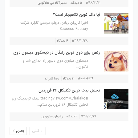
۱۳۹۸/۱۱/۱۱
۵ دیدگاه
مدیر آکادمی هلاکوئی
آیا داگ کوین کلاهبردار است؟
اخیرا کاربران زیادی درباره درستی کارکرد شرکت
Success Factory...
۱۳۹۸/۱۱/۲۸
۴ دیدگاه
...
رقص برای دوج کوین رایگان در دیسکوی میلیون دوج
دیسکوی میلیون دوج دیروز راه اندازی شد و
تاکنون...
۱۴۰۰/۰۴/۱۴
۳ دیدگاه
رضا قلیزاده
تحلیل بیت کوین تکنیکال 26 فروردین
tradingview.com/u/halakoei لینک تریدینگ ویو
تحلیل تکنیکال 26 فروردین سلام...
۱۳۹۹/۰۱/۲۶
۲ دیدگاه
رضوان حقوردی
قبلی
بعدی