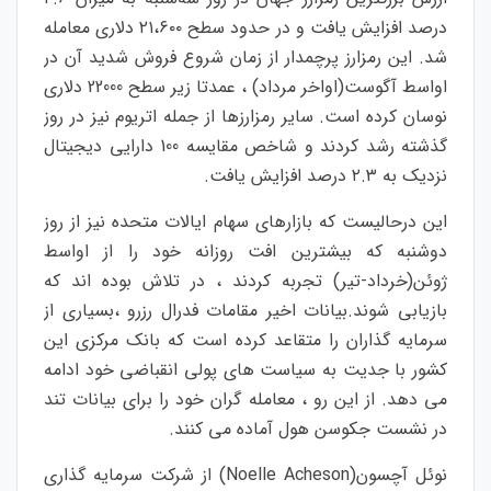
درصد افزایش یافت و در حدود سطح ۲۱،۶۰۰ دلاری معامله
شد. این رمزارز پرچمدار از زمان شروع فروش شدید آن در
اواسط آگوست(اواخر مرداد) ، عمدتا زیر سطح 22000 دلاری
نوسان کرده است. سایر رمزارزها از جمله اتریوم نیز در روز
گذشته رشد کردند و شاخص مقایسه 100 دارایی دیجیتال
نزدیک به ۲.۳ درصد افزایش یافت.
این درحالیست که بازارهای سهام ایالات متحده نیز از روز
دوشنبه که بیشترین افت روزانه خود را از اواسط
ژوئن(خرداد-تیر) تجربه کردند ، در تلاش بوده اند که
بازیابی شوند.بیانات اخیر مقامات فدرال رزرو ،بسیاری از
سرمایه گذاران را متقاعد کرده است که بانک مرکزی این
کشور با جدیت به سیاست های پولی انقباضی خود ادامه
می دهد. از این رو ، معامله گران خود را برای بیانات تند
در نشست جکوسن هول آماده می کنند.
نوئل آچسون(Noelle Acheson) از شرکت سرمایه گذاری