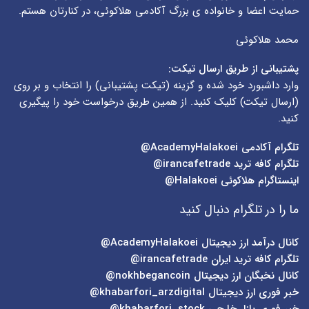
حمایت اعضا و خانواده ی بزرگ آکادمی هلاکوئی، در کنارتان هستم.
محمد هلاکوئی
پشتیبانی از طریق ارسال تیکت:
وارد داشبورد خود شده و گزینه (
تیکت پشتیبانی
) را انتخاب و بر روی
(
ارسال تیکت
) کلیک کنید. از همین طریق درخواست خود را پیگیری
کنید.
تلگرام آکادمی
AcademyHalakoei@
تلگرام کافه ترید
irancafetrade@
اینستاگرام هلاکوئی
Halakoei@
ما را در تلگرام دنبال کنید
کانال درآمد ارز دیجیتال
AcademyHalakoei@
تلگرام کافه ترید ایران
irancafetrade@
کانال نخبگان ارز دیجیتال
nokhbegancoin@
خبر فوری ارز دیجیتال
khabarfori_arzdigital@
خبر فوری بازار خارجی
khabarfori_stock@