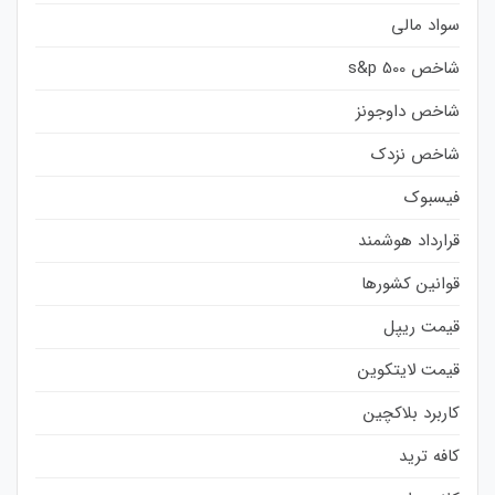
سواد مالی
شاخص s&p 500
شاخص داوجونز
شاخص نزدک
فیسبوک
قرارداد هوشمند
قوانین کشورها
قیمت ریپل
قیمت لایتکوین
کاربرد بلاکچین
کافه ترید