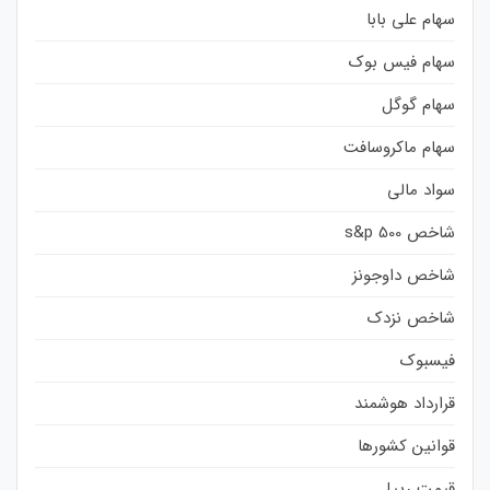
سهام علی بابا
سهام فیس بوک
سهام گوگل
سهام ماکروسافت
سواد مالی
شاخص s&p 500
شاخص داوجونز
شاخص نزدک
فیسبوک
قرارداد هوشمند
قوانین کشورها
قیمت ریپل