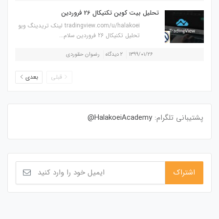
تحلیل بیت کوین تکنیکال 26 فروردین
tradingview.com/u/halakoei لینک تریدینگ ویو
تحلیل تکنیکال 26 فروردین سلام...
۱۳۹۹/۰۱/۲۶
۲ دیدگاه
رضوان حقوردی
قبلی
بعدی
پشتیبانی تلگرام:
HalakoeiAcademy@