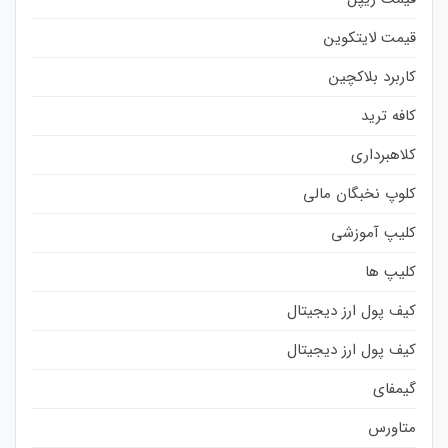
قیمت لایتکوین
کاربرد بلاکچین
کافه ترید
کلاهبرداری
کلوپ نخبگان مالی
کلیپ آموزشی
کلیپ ها
کیف پول ارز دیجیتال
کیف پول ارز دیجیتال
گیمفای
متاورس