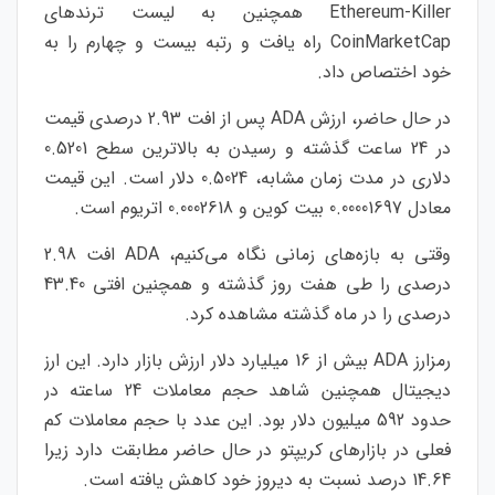
Ethereum-Killer همچنین به لیست ترندهای
CoinMarketCap راه یافت و رتبه بیست و چهارم را به
خود اختصاص داد.
در حال حاضر، ارزش ADA پس از افت 2.93 درصدی قیمت
در 24 ساعت گذشته و رسیدن به بالاترین سطح 0.5201
دلاری در مدت زمان مشابه، 0.5024 دلار است. این قیمت
معادل 0.00001697 بیت کوین و 0.0002618 اتریوم است.
وقتی به بازه‌های زمانی نگاه می‌کنیم، ADA افت 2.98
درصدی را طی هفت روز گذشته و همچنین افتی 43.40
درصدی را در ماه گذشته مشاهده کرد.
رمزارز ADA بیش از 16 میلیارد دلار ارزش بازار دارد. این ارز
دیجیتال همچنین شاهد حجم معاملات 24 ساعته در
حدود 592 میلیون دلار بود. این عدد با حجم معاملات کم
فعلی در بازارهای کریپتو در حال حاضر مطابقت دارد زیرا
14.64 درصد نسبت به دیروز خود کاهش یافته است.