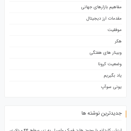
مفاهیم بازارهای جهانی
مقدمات ارز دیجیتال
موفقیت
هکر
وبینار های هفتگی
وضعیت کرونا
یاد بگیریم
یونی سوآپ
جدیدترین نوشته ها
ارزش کاردانو با وجود هارد فورک واسیل به زیر سطح 0.44 دلاری