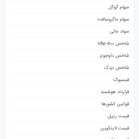
سهام گوگل
سهام ماکروسافت
سواد مالی
شاخص s&p 500
شاخص داوجونز
شاخص نزدک
فیسبوک
قرارداد هوشمند
قوانین کشورها
قیمت ریپل
قیمت لایتکوین