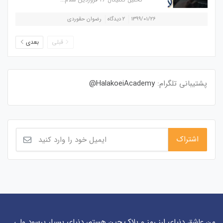
۱۳۹۹/۰۱/۲۶
۲ دیدگاه
رضوان حقوردی
قبلی
بعدی
پشتیبانی تلگرام:
HalakoeiAcademy@
من عاشق دنیای ارز رمز و بلاک چین هستم، دنیای بسیار پرسود ولی