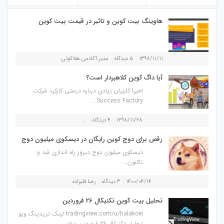
هاوینگ بیت کوین و تاثیر در قیمت بیت کوین
۱۳۹۸/۱۱/۱۱
۵ دیدگاه
مدیر آکادمی هلاکوئی
آیا داگ کوین کلاهبردار است؟
اخیرا کاربران زیادی درباره درستی کارکرد شرکت
Success Factory...
۱۳۹۸/۱۱/۲۸
۴ دیدگاه
...
رقص برای دوج کوین رایگان در دیسکوی میلیون دوج
دیسکوی میلیون دوج دیروز راه اندازی شد و
تاکنون...
۱۴۰۰/۰۴/۱۴
۳ دیدگاه
رضا قلیزاده
تحلیل بیت کوین تکنیکال 26 فروردین
tradingview.com/u/halakoei لینک تریدینگ ویو
تحلیل تکنیکال 26 فروردین سلام...