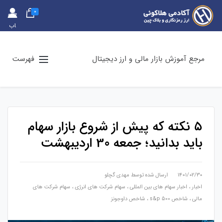
0
حس
اب
کارب
ری
مرجع آموزش بازار مالی و ارز دیجیتال
فهرست
۵ نکته که پیش از شروع بازار سهام
باید بدانید؛ جمعه 30 اردیبهشت
۱۴۰۱/۰۲/۳۰
ارسال شده توسط
مهدی گچلو
اخبار
،
اخبار سهام های بین المللی
،
سهام شرکت های انرژی
،
سهام شرکت های
مالی
،
شاخص s&p 500
،
شاخص داوجونز