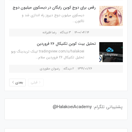
رقص برای دوج کوین رایگان در دیسکوی میلیون دوج
دیسکوی میلیون دوج دیروز راه اندازی شد و
تاکنون...
۱۴۰۰/۰۴/۱۴
۳ دیدگاه
رضا قلیزاده
تحلیل بیت کوین تکنیکال 26 فروردین
tradingview.com/u/halakoei لینک تریدینگ ویو
تحلیل تکنیکال 26 فروردین سلام...
۱۳۹۹/۰۱/۲۶
۲ دیدگاه
رضوان حقوردی
قبلی
بعدی
پشتیبانی تلگرام:
HalakoeiAcademy@