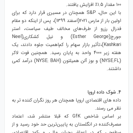
100 مقدار 1.5٪ افزایش یافتند.
با این حال، S&P همچنان در مسیری قرار دارد که برای
اولین بار از مارس 2021(اسفند 1399)، پس از اینکه دو مقام
فدرال رزرو از طرف‌های مخالف طیف سیاست، استر
جورج(Esther George) و نیل کشکاری(Neel
Kashkari)،تأثیر بازار سهام را کم‌اهمیت جلوه دادند، یک
هفته زیر 4000 واحد به پایان رسید. همچنین فوت لاکر
(NYSE:FL) و بوز آلن همیلتون (NYSE: BAH) درآمد کمی
داشتند.
4. شوک داده اروپا
داده های اقتصادی اروپا همچنان هر روز نگران کننده تر به
نظر می رسند.
بر اساس شاخص GfK که قبلا منتشر شد، اعتماد
مصرف‌کننده در انگلستان به پایین‌ترین حد خود رسید و از
سطوحی که در اعماق بحران مالی و رکود اقتصادی