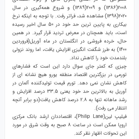
2008(1386) و 2009(1389) و شروع همه‌گیری در سال
2020(1398) مشاهده شد، فراتر رفت. با توجه به اینکه نرخ
بیکاری به پایین ترین حد خود در 50 سال اخیر رسیده
است، باید همچنان در معرض تردید قرار گیرد. در همین
حال، خرده فروشی در انگلستان در ماه آوریل(فروردین
1400) به طرز شگفت انگیزی افزایش یافت، اما روند نزولی
بلندمدت خود را کاهش نداد.
چیزی که کمتر جای سوال دارد این است که فشارهای
تورمی در بزرگترین اقتصاد منطقه یورو هیچ نشانه ای از
کاهش نشان نمی دهد. تورم قیمت تولیدکننده آلمان در
آوریل به بالاترین حد خود یعنی 33.5 درصد افزایش و
رشد ماهانه تنها به 2.8 درصد کاهش یافت(دو برابر آنچه
انتظار می رفت).
فیلیپ لین(Philip Lane)، اقتصاددان ارشد بانک مرکزی
اروپا ممکن است در ساعت 8 صبح به وقت شرق در مورد
این تحولات اظهار نظر کند.