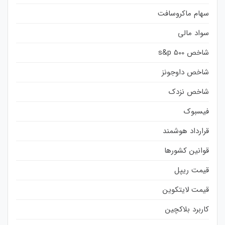
سهام ماکروسافت
سواد مالی
شاخص s&p 500
شاخص داوجونز
شاخص نزدک
فیسبوک
قرارداد هوشمند
قوانین کشورها
قیمت ریپل
قیمت لایتکوین
کاربرد بلاکچین