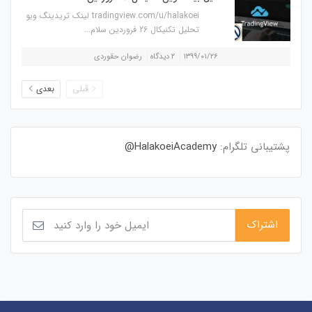
tradingview.com/u/halakoei لینک تریدینگ ویو
تحلیل تکنیکال 26 فروردین سلام...
۱۳۹۹/۰۱/۲۶
۲ دیدگاه
رضوان حقوردی
قبلی
بعدی
پشتیبانی تلگرام:
HalakoeiAcademy@