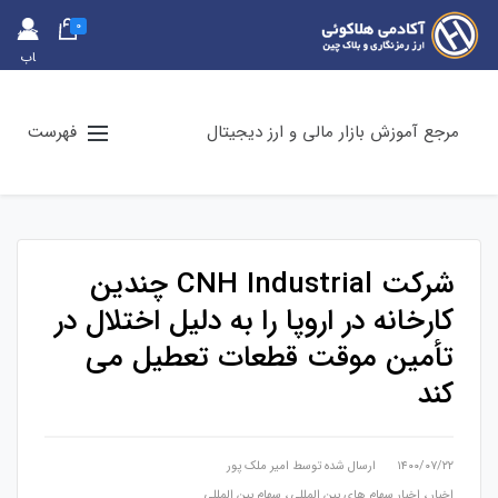
0
حس
اب
کارب
ری
مرجع آموزش بازار مالی و ارز دیجیتال
فهرست
شرکت CNH Industrial چندین
کارخانه در اروپا را به دلیل اختلال در
تأمین موقت قطعات تعطیل می
کند
۱۴۰۰/۰۷/۲۲
ارسال شده توسط
امیر ملک پور
اخبار
،
اخبار سهام های بین المللی
،
سهام بین المللی