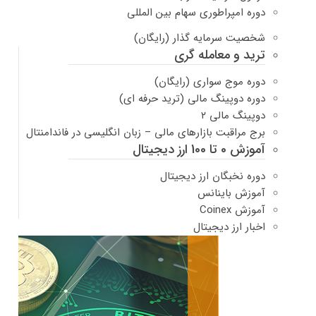
دوره امپراطوری سهام بین المللی
شخصیت سرمایه گذار (رایگان)
ترید و معامله گری
دوره موج سواری (رایگان)
دوره دوپینگ مالی (ترید حرفه ای)
دوپینگ مالی ۲
برج مراقبت بازارهای مالی – زبان انگلیسی در فاندامنتال
آموزش 0 تا 100 ارز دیجیتال
دوره نخبگان ارز دیجیتال
آموزش باینانس
آموزش Coinex
اخبار ارز دیجیتال