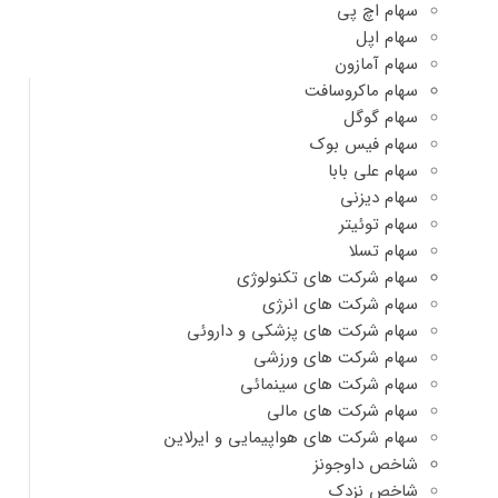
سهام اچ پی
سهام اپل
سهام آمازون
سهام ماکروسافت
سهام گوگل
سهام فیس بوک
سهام علی بابا
سهام دیزنی
سهام توئیتر
سهام تسلا
سهام شرکت های تکنولوژی
سهام شرکت های انرژی
سهام شرکت های پزشکی و داروئی
سهام شرکت های ورزشی
سهام شرکت های سینمائی
سهام شرکت های مالی
سهام شرکت های هواپیمایی و ایرلاین
شاخص داوجونز
شاخص نزدک