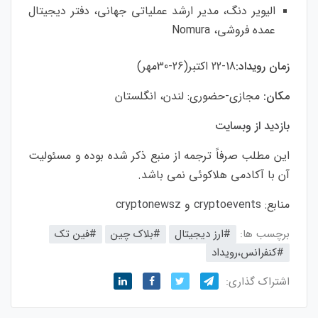
الیویر دنگ، مدیر ارشد عملیاتی جهانی، دفتر دیجیتال
عمده فروشی، Nomura
زمان رویداد:
18-22 اکتبر(26-30مهر)
مکان:
مجازی-حضوری: لندن، انگلستان
بازدید از وبسایت
اين مطلب صرفاً ترجمه از منبع ذکر شده بوده و مسئوليت
آن با آکادمی هلاکوئی نمی باشد.
منابع:
cryptoevents
و
cryptonewsz
برچسب ها:
#ارز‌ دیجیتال
#بلاک‌ چین
#فین تک
#کنفرانس،رویداد
اشتراک گذاری: