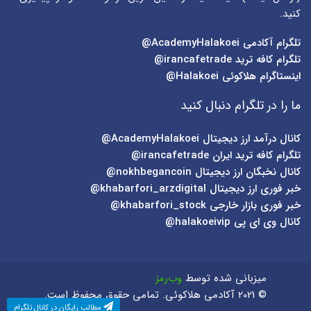
کنید.
تلگرام آکادمی
AcademyHalakoei@
تلگرام کافه ترید
irancafetrade@
اینستاگرام هلاکوئی
Halakoei@
ما را در تلگرام دنبال کنید
کانال درآمد ارز دیجیتال
AcademyHalakoei@
تلگرام کافه ترید ایران
irancafetrade@
کانال نخبگان ارز دیجیتال
nokhbegancoin@
خبر فوری ارز دیجیتال
khabarfori_arzdigital@
خبر فوری بازار خارجی
khabarfori_stock@
کانال وی ای پی
halakoeivip@
میزبانی شده توسط
وب‌رمز
© 2021 آکادمی هلاکوئی. تمامی حقوق محفوظ است.
مطالب رایگان در کانال تلگرام