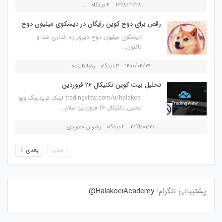
۱۳۹۸/۱۱/۲۸
۴ دیدگاه
...
رقص برای دوج کوین رایگان در دیسکوی میلیون دوج
دیسکوی میلیون دوج دیروز راه اندازی شد و
تاکنون...
۱۴۰۰/۰۴/۱۴
۳ دیدگاه
رضا قلیزاده
تحلیل بیت کوین تکنیکال 26 فروردین
tradingview.com/u/halakoei لینک تریدینگ ویو
تحلیل تکنیکال 26 فروردین سلام...
۱۳۹۹/۰۱/۲۶
۲ دیدگاه
رضوان حقوردی
قبلی
بعدی
پشتیبانی تلگرام:
HalakoeiAcademy@