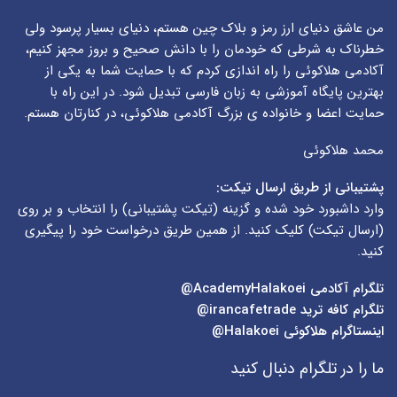
من عاشق دنیای ارز رمز و بلاک چین هستم، دنیای بسیار پرسود ولی
خطرناک به شرطی که خودمان را با دانش صحیح و بروز مجهز کنیم،
آکادمی هلاکوئی را راه اندازی کردم که با حمایت شما به یکی از
بهترین پایگاه آموزشی به زبان فارسی تبدیل شود. در این راه با
حمایت اعضا و خانواده ی بزرگ آکادمی هلاکوئی، در کنارتان هستم.
محمد هلاکوئی
پشتیبانی از طریق ارسال تیکت:
وارد داشبورد خود شده و گزینه (
تیکت پشتیبانی
) را انتخاب و بر روی
(
ارسال تیکت
) کلیک کنید. از همین طریق درخواست خود را پیگیری
کنید.
تلگرام آکادمی
AcademyHalakoei@
تلگرام کافه ترید
irancafetrade@
اینستاگرام هلاکوئی
Halakoei@
ما را در تلگرام دنبال کنید