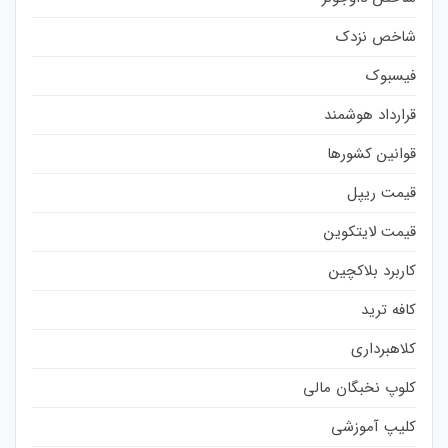
شاخص نزدک
فیسبوک
قرارداد هوشمند
قوانین کشورها
قیمت ریپل
قیمت لایتکوین
کاربرد بلاکچین
کافه ترید
کلاهبرداری
کلوپ نخبگان مالی
کلیپ آموزشی