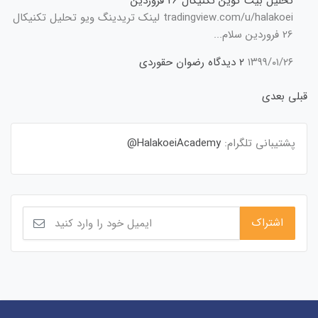
تحلیل بیت کوین تکنیکال 26 فروردین
tradingview.com/u/halakoei لینک تریدینگ ویو تحلیل تکنیکال
26 فروردین سلام...
۱۳۹۹/۰۱/۲۶
۲ دیدگاه
رضوان حقوردی
قبلی
بعدی
پشتیبانی تلگرام:
HalakoeiAcademy@