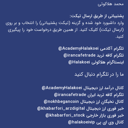
محمد هلاکوئی
پشتیبانی از طریق ارسال تیکت:
وارد داشبورد خود شده و گزینه (
تیکت پشتیبانی
) را انتخاب و بر روی
(
ارسال تیکت
) کلیک کنید. از همین طریق درخواست خود را پیگیری
کنید.
تلگرام آکادمی
AcademyHalakoei@
تلگرام کافه ترید
irancafetrade@
اینستاگرام هلاکوئی
Halakoei@
ما را در تلگرام دنبال کنید
کانال درآمد ارز دیجیتال
AcademyHalakoei@
تلگرام کافه ترید ایران
irancafetrade@
کانال نخبگان ارز دیجیتال
nokhbegancoin@
خبر فوری ارز دیجیتال
khabarfori_arzdigital@
خبر فوری بازار خارجی
khabarfori_stock@
کانال وی ای پی
halakoeivip@