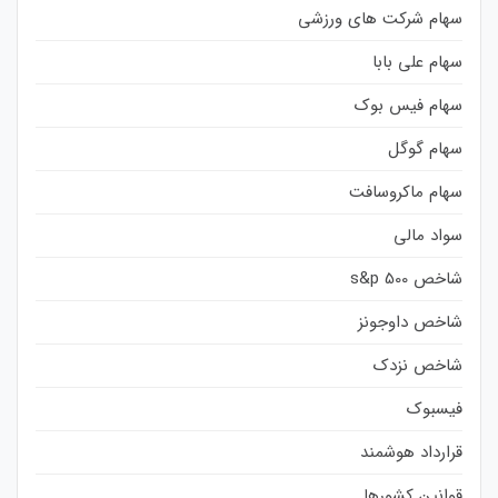
سهام شرکت های ورزشی
سهام علی بابا
سهام فیس بوک
سهام گوگل
سهام ماکروسافت
سواد مالی
شاخص s&p 500
شاخص داوجونز
شاخص نزدک
فیسبوک
قرارداد هوشمند
قوانین کشورها