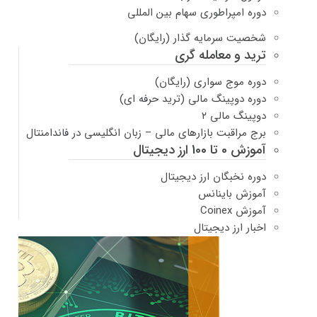
دوره امپراطوری سهام بین المللی
شخصیت سرمایه گذار (رایگان)
ترید و معامله گری
دوره موج سواری (رایگان)
دوره دوپینگ مالی (ترید حرفه ای)
دوپینگ مالی ۲
برج مراقبت بازارهای مالی – زبان انگلیسی در فاندامنتال
آموزش 0 تا 100 ارز دیجیتال
دوره نخبگان ارز دیجیتال
آموزش باینانس
آموزش Coinex
اخبار ارز دیجیتال