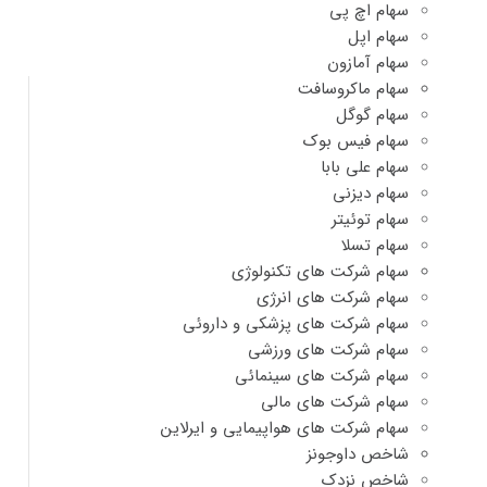
سهام اچ پی
سهام اپل
سهام آمازون
سهام ماکروسافت
سهام گوگل
سهام فیس بوک
سهام علی بابا
سهام دیزنی
سهام توئیتر
سهام تسلا
سهام شرکت های تکنولوژی
سهام شرکت های انرژی
سهام شرکت های پزشکی و داروئی
سهام شرکت های ورزشی
سهام شرکت های سینمائی
سهام شرکت های مالی
سهام شرکت های هواپیمایی و ایرلاین
شاخص داوجونز
شاخص نزدک