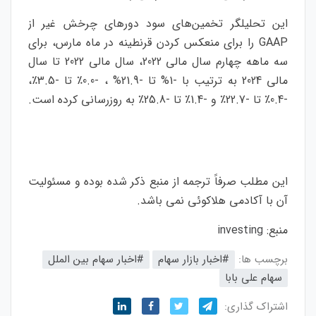
این تحلیلگر تخمین‌های سود دورهای چرخش غیر از
GAAP را برای منعکس کردن قرنطینه در ماه مارس، برای
سه ماهه چهارم سال مالی 2022، سال مالی 2022 تا سال
مالی 2024 به ترتیب با -1% تا -21.9% ، -0.0٪ تا -3.5٪،
-0.4٪ تا -22.7٪ و -1.4٪ تا -25.8٪ به روزرسانی کرده است.
این مطلب صرفاً ترجمه از منبع ذکر شده بوده و مسئولیت
آن با آکادمی هلاکوئی نمی باشد.
منبع:
investing
برچسب ها:
#اخبار بازار سهام
#اخبار سهام بین الملل
سهام علی بابا
اشتراک گذاری: