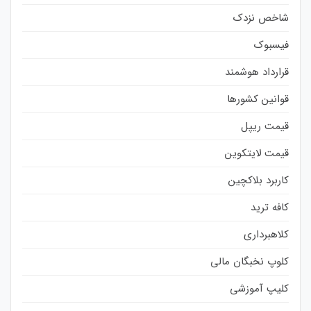
شاخص نزدک
فیسبوک
قرارداد هوشمند
قوانین کشورها
قیمت ریپل
قیمت لایتکوین
کاربرد بلاکچین
کافه ترید
کلاهبرداری
کلوپ نخبگان مالی
کلیپ آموزشی