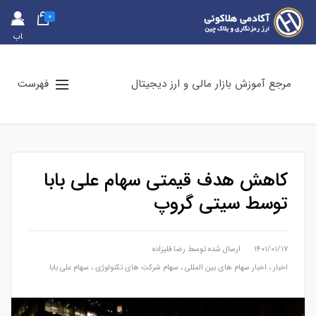
0
حس
اب
کارب
ری
مرجع آموزش بازار مالی و ارز دیجیتال
فهرست
کاهش هدف قیمتی سهام علی بابا
توسط سیتی گروپ
۱۴۰۱/۰۱/۱۷
ارسال شده توسط
رضا قلیزاده
اخبار
،
اخبار سهام های بین المللی
،
سهام شرکت های تکنولوژی
،
سهام علی بابا