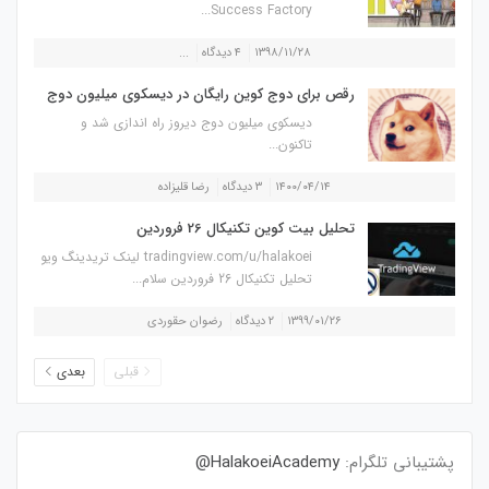
Success Factory...
۱۳۹۸/۱۱/۲۸
۴ دیدگاه
...
رقص برای دوج کوین رایگان در دیسکوی میلیون دوج
دیسکوی میلیون دوج دیروز راه اندازی شد و
تاکنون...
۱۴۰۰/۰۴/۱۴
۳ دیدگاه
رضا قلیزاده
تحلیل بیت کوین تکنیکال 26 فروردین
tradingview.com/u/halakoei لینک تریدینگ ویو
تحلیل تکنیکال 26 فروردین سلام...
۱۳۹۹/۰۱/۲۶
۲ دیدگاه
رضوان حقوردی
قبلی
بعدی
پشتیبانی تلگرام:
HalakoeiAcademy@