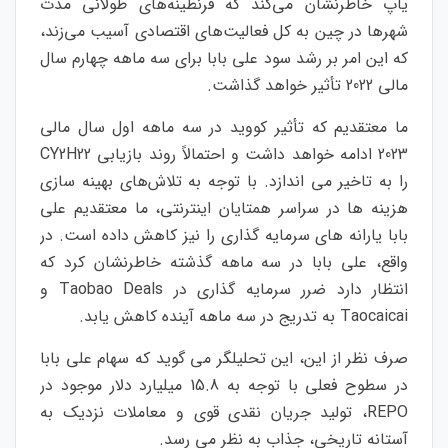
یاپ خاطرنشان می‌کند که قرنطینه‌های طولانی مدت
شهرها در چین به کل فعالیت‌های اقتصادی آسیب می‌زند،
که این امر بر رشد سود علی بابا برای سه ماهه چهارم سال
مالی 2022 تأثیر خواهد گذاشت.
ما معتقدیم که تأثیر کووید در سه ماهه اول سال مالی
2023 ادامه خواهد داشت و احتمالاً روند بازیابی CY2H22
را به تاخیر می اندازد. با توجه به تلاش‌های بهینه سازی
هزینه ها در سراسر همتایان اینترنتی، ما معتقدیم علی
بابا یارانه های سرمایه گذاری را نیز کاهش داده است. در
واقع، علی بابا در سه ماهه گذشته خاطرنشان کرد که
انتظار دارد ضرر سرمایه گذاری در Taobao Deals و
Taocaicai به تدریج در سه ماهه آینده کاهش یابد.
صرف نظر از این، این تحلیلگر می گوید که سهام علی بابا
در سطوح فعلی با توجه به 15.8 میلیارد دلار موجود در
REPO، تولید جریان نقدی قوی و معاملات نزدیک به
آستانه تاریخی، جذاب به نظر می رسد.