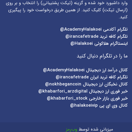
وارد داشبورد خود شده و گزینه (
تیکت پشتیبانی
) را انتخاب و بر روی
(
ارسال تیکت
) کلیک کنید. از همین طریق درخواست خود را پیگیری
کنید.
تلگرام آکادمی
AcademyHalakoei@
تلگرام کافه ترید
irancafetrade@
اینستاگرام هلاکوئی
Halakoei@
ما را در تلگرام دنبال کنید
کانال درآمد ارز دیجیتال
AcademyHalakoei@
تلگرام کافه ترید ایران
irancafetrade@
کانال نخبگان ارز دیجیتال
nokhbegancoin@
خبر فوری ارز دیجیتال
khabarfori_arzdigital@
خبر فوری بازار خارجی
khabarfori_stock@
کانال وی ای پی
halakoeivip@
میزبانی شده توسط
وب‌رمز