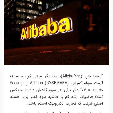
آلیسیا یاپ (Alicia Yap)، تحلیلگر سیتی گروپ، هدف
قیمت سهام کمپانی Alibaba (NYSE:BABA) را از 200.00
دلار به 177.00 دلار برای هر سهم کاهش داد تا منعکس
کننده فرضیات رشد کم و حاشیه سود کمتر برای هسته
اصلی شرکت که تجارت الکترونیک است، باشد.