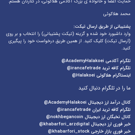
حمایت اعضا و خانواده ی بزرگ آکادمی هلاکوئی، در کنارتان هستم.
محمد هلاکوئی
پشتیبانی از طریق ارسال تیکت:
وارد داشبورد خود شده و گزینه (
تیکت پشتیبانی
) را انتخاب و بر روی
(
ارسال تیکت
) کلیک کنید. از همین طریق درخواست خود را پیگیری
کنید.
تلگرام آکادمی
AcademyHalakoei@
تلگرام کافه ترید
irancafetrade@
اینستاگرام هلاکوئی
Halakoei@
ما را در تلگرام دنبال کنید
کانال درآمد ارز دیجیتال
AcademyHalakoei@
تلگرام کافه ترید ایران
irancafetrade@
کانال نخبگان ارز دیجیتال
nokhbegancoin@
خبر فوری ارز دیجیتال
khabarfori_arzdigital@
خبر فوری بازار خارجی
khabarfori_stock@