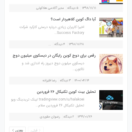
۱۳۹۸/۱۱/۱۱
۵ دیدگاه
مدیر آکادمی هلاکوئی
آیا داگ کوین کلاهبردار است؟
اخیرا کاربران زیادی درباره درستی کارکرد شرکت
Success Factory...
۱۳۹۸/۱۱/۲۸
۴ دیدگاه
...
رقص برای دوج کوین رایگان در دیسکوی میلیون دوج
دیسکوی میلیون دوج دیروز راه اندازی شد و
تاکنون...
۱۴۰۰/۰۴/۱۴
۳ دیدگاه
رضا قلیزاده
تحلیل بیت کوین تکنیکال 26 فروردین
tradingview.com/u/halakoei لینک تریدینگ ویو
تحلیل تکنیکال 26 فروردین سلام...
۱۳۹۹/۰۱/۲۶
۲ دیدگاه
رضوان حقوردی
قبلی
بعدی