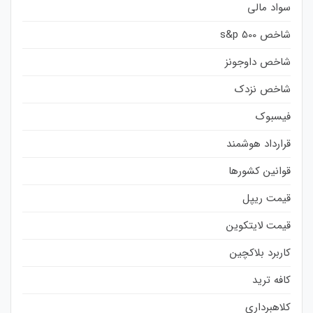
سواد مالی
شاخص s&p 500
شاخص داوجونز
شاخص نزدک
فیسبوک
قرارداد هوشمند
قوانین کشورها
قیمت ریپل
قیمت لایتکوین
کاربرد بلاکچین
کافه ترید
کلاهبرداری