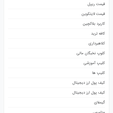
قیمت ریپل
قیمت لایتکوین
کاربرد بلاکچین
کافه ترید
کلاهبرداری
کلوپ نخبگان مالی
کلیپ آموزشی
کلیپ ها
کیف پول ارز دیجیتال
کیف پول ارز دیجیتال
گیمفای
متاورس