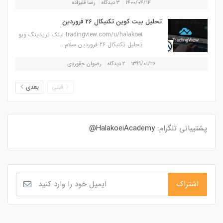
۱۴۰۰/۰۴/۱۴
۳ دیدگاه
رضا قلیزاده
تحلیل بیت کوین تکنیکال 26 فروردین
tradingview.com/u/halakoei لینک تریدینگ ویو
تحلیل تکنیکال 26 فروردین سلام...
۱۳۹۹/۰۱/۲۶
۲ دیدگاه
رضوان حقوردی
قبلی
بعدی
پشتیبانی تلگرام:
HalakoeiAcademy@